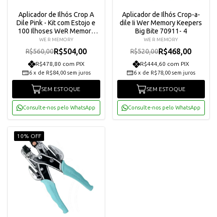
Aplicador de Ilhós Crop A
Aplicador de Ilhós Crop-a-
Dile Pink - Kit com Estojo e
dile Ii Wer Memory Keepers
100 Ilhoses WeR Memory
Big Bite 70911- 4
Keepers
WE R MEMORY
WE R MEMORY
R$504,00
R$468,00
R$560,00
R$520,00
R$478,80 com PIX
R$444,60 com PIX
6
x
de
R$84,00
sem juros
6
x
de
R$78,00
sem juros
SEM ESTOQUE
SEM ESTOQUE
Consulte-nos pelo WhatsApp
Consulte-nos pelo WhatsApp
10% OFF