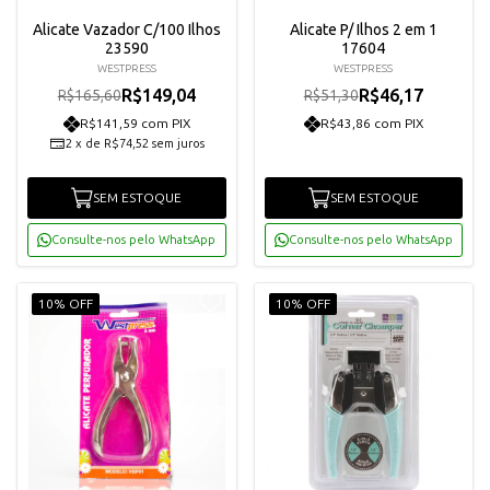
Alicate Vazador C/100 Ilhos
Alicate P/ Ilhos 2 em 1
23590
17604
WESTPRESS
WESTPRESS
R$149,04
R$46,17
R$165,60
R$51,30
R$141,59 com PIX
R$43,86 com PIX
2
x
de
R$74,52
sem juros
SEM ESTOQUE
SEM ESTOQUE
Consulte-nos pelo WhatsApp
Consulte-nos pelo WhatsApp
10% OFF
10% OFF