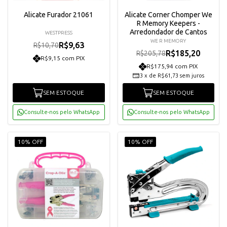
Alicate Furador 21061
Alicate Corner Chomper We
R Memory Keepers -
Arredondador de Cantos
WESTPRESS
WE R MEMORY
R$9,63
R$10,70
R$185,20
R$205,78
R$9,15 com PIX
R$175,94 com PIX
3
x
de
R$61,73
sem juros
SEM ESTOQUE
SEM ESTOQUE
Consulte-nos pelo WhatsApp
Consulte-nos pelo WhatsApp
10% OFF
10% OFF