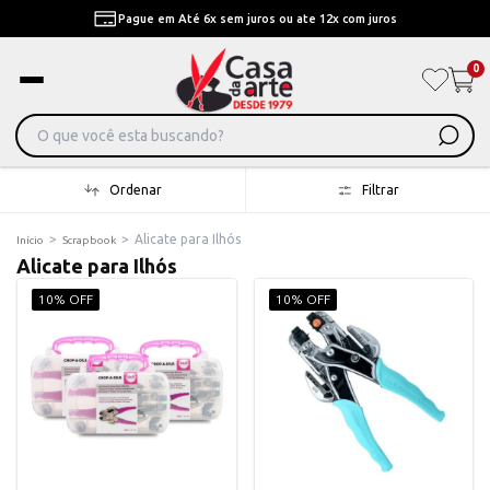
Pague em Até 6x sem juros ou ate 12x com juros
0
Ordenar
Filtrar
>
>
Alicate para Ilhós
Início
Scrapbook
Alicate para Ilhós
10% OFF
10% OFF