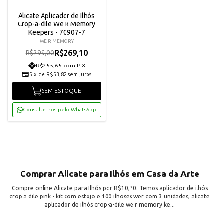
Alicate Aplicador de Ilhós
Crop-a-dile We R Memory
Keepers - 70907-7
WE R MEMORY
R$269,10
R$299,00
R$255,65 com PIX
5
x
de
R$53,82
sem juros
SEM ESTOQUE
Consulte-nos pelo WhatsApp
Comprar Alicate para Ilhós em Casa da Arte
Compre online Alicate para Ilhós por R$10,70. Temos aplicador de ilhós
crop a dile pink - kit com estojo e 100 ilhoses wer com 3 unidades, alicate
aplicador de ilhós crop-a-dile we r memory ke...