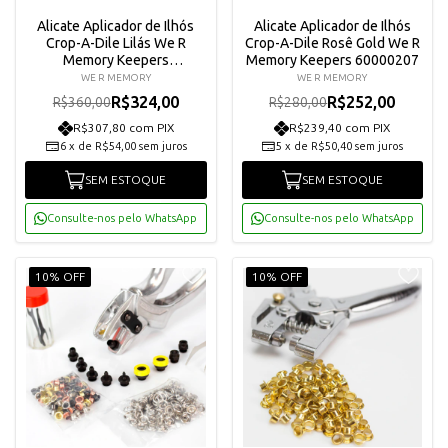
Alicate Aplicador de Ilhós
Alicate Aplicador de Ilhós
Crop-A-Dile Lilás We R
Crop-A-Dile Rosê Gold We R
Memory Keepers
Memory Keepers 60000207
600000580
WE R MEMORY
WE R MEMORY
R$324,00
R$252,00
R$360,00
R$280,00
R$307,80 com PIX
R$239,40 com PIX
6
x
de
R$54,00
sem juros
5
x
de
R$50,40
sem juros
SEM ESTOQUE
SEM ESTOQUE
Consulte-nos pelo WhatsApp
Consulte-nos pelo WhatsApp
10% OFF
10% OFF