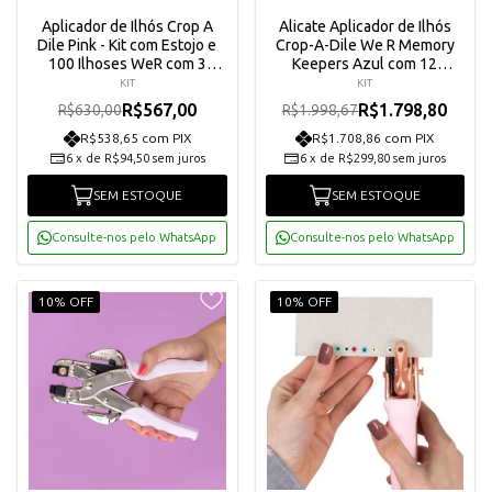
Aplicador de Ilhós Crop A
Alicate Aplicador de Ilhós
Dile Pink - Kit com Estojo e
Crop-A-Dile We R Memory
100 Ilhoses WeR com 3
Keepers Azul com 12
Unidades
Unidades
KIT
KIT
R$567,00
R$1.798,80
R$630,00
R$1.998,67
R$538,65 com PIX
R$1.708,86 com PIX
6
x
de
R$94,50
sem juros
6
x
de
R$299,80
sem juros
SEM ESTOQUE
SEM ESTOQUE
Consulte-nos pelo WhatsApp
Consulte-nos pelo WhatsApp
10% OFF
10% OFF