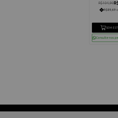
R
R$104,90
R$89,69 
SEM ES
Consulte-nos p