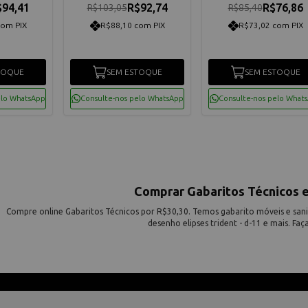
$94,41
R$92,74
R$76,86
R$103,05
R$85,40
com PIX
R$88,10 com PIX
R$73,02 com PIX
TOQUE
SEM ESTOQUE
SEM ESTOQUE
elo WhatsApp
Consulte-nos pelo WhatsApp
Consulte-nos pelo What
Comprar Gabaritos Técnicos 
Compre online Gabaritos Técnicos por R$30,30. Temos gabarito móveis e sanitá
desenho elipses trident - d-11 e mais. Faç