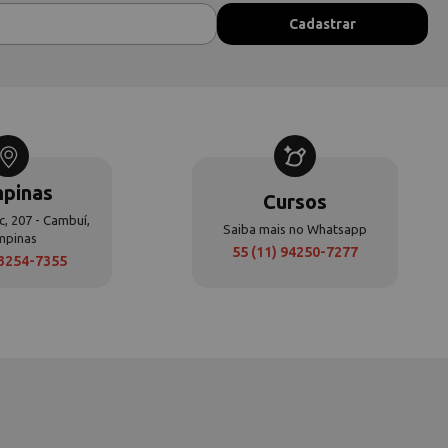
pinas
Cursos
c, 207 - Cambuí,
Saiba mais no Whatsapp
mpinas
55 (11) 94250-7277
 3254-7355