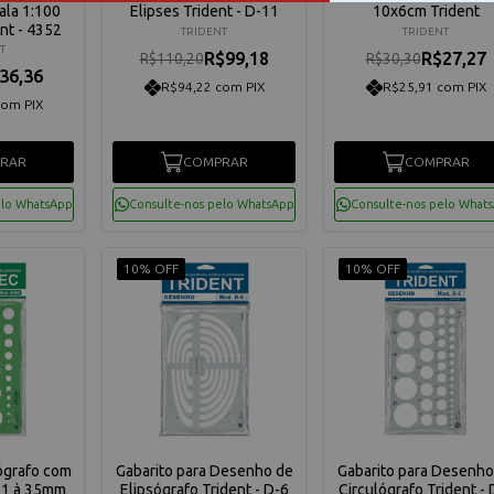
ala 1:100
Elipses Trident - D-11
10x6cm Trident
nt - 4352
TRIDENT
TRIDENT
T
R$99,18
R$27,27
R$110,20
R$30,30
36,36
R$94,22 com PIX
R$25,91 com PIX
com PIX
RAR
COMPRAR
COMPRAR
elo WhatsApp
Consulte-nos pelo WhatsApp
Consulte-nos pelo What
10% OFF
10% OFF
lógrafo com
Gabarito para Desenho de
Gabarito para Desenho
e 1 à 35mm
Elipsógrafo Trident - D-6
Circulógrafo Trident - 