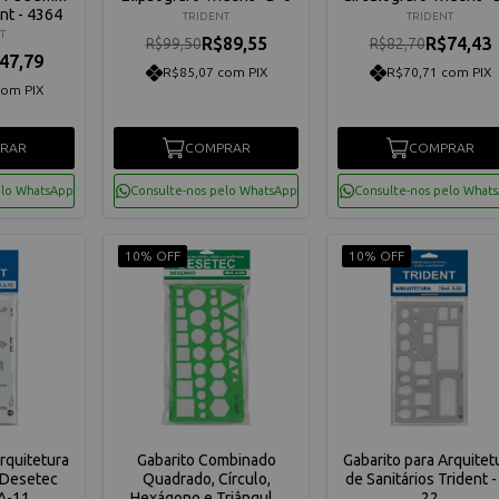
nt - 4364
TRIDENT
TRIDENT
T
R$89,55
R$74,43
R$99,50
R$82,70
47,79
R$85,07 com PIX
R$70,71 com PIX
com PIX
RAR
COMPRAR
COMPRAR
elo WhatsApp
Consulte-nos pelo WhatsApp
Consulte-nos pelo What
10% OFF
10% OFF
rquitetura
Gabarito Combinado
Gabarito para Arquitet
s Desetec
Quadrado, Círculo,
de Sanitários Trident -
 A-11
Hexágono e Triângulo
22