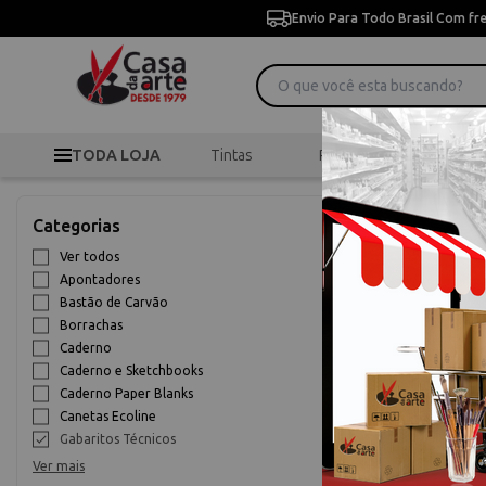
Envio Para Todo Brasil Com fr
TODA LOJA
Tintas
Pincéis
Desen
>
>
G
Início
Desenho
Categorias
Gabaritos Té
Ver todos
Apontadores
10% OFF
Bastão de Carvão
Borrachas
Caderno
Caderno e Sketchbooks
Caderno Paper Blanks
Canetas Ecoline
Gabaritos Técnicos
Ver mais
Gabarito M