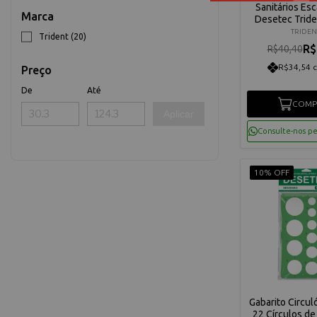
Sanitários Esc
Marca
Desetec Tride
TRIDEN
Trident (20)
R$
R$40,40
R$34,54 
Preço
De
Até
COMP
Aplicar
Consulte-nos p
10% OFF
Gabarito Circu
22 Círculos d