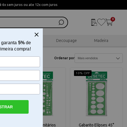
 6x sem juros ou ate 12x com juros
0
al
Scrapbook
Decoupage
Madeira
 garanta
5%
de
rimeira compra!
Ordenar por
10% OFF
10% OFF
STRAR
Gabarito Sanitários
Gabarito Elípses 45°