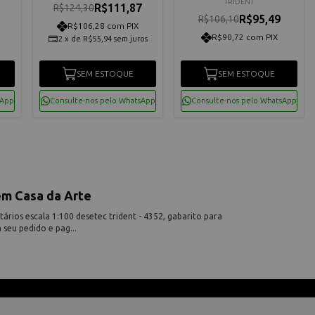
TRIDENT
R$111,87
R$124,30
R$95,49
R$106,10
R$106,28 com PIX
R$90,72 com PIX
2
x
de
R$55,94
sem juros
SEM ESTOQUE
SEM ESTOQUE
sApp
Consulte-nos pelo WhatsApp
Consulte-nos pelo WhatsApp
em Casa da Arte
rios escala 1:100 desetec trident - 4352, gabarito para
a seu pedido e pag...