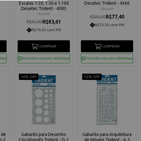
Escalas 1:20, 1:50 e 1:100
Desetec Trident - 4366
Desetec Trident - 4383
TRIDENT
TRIDENT
R$77,40
R$86,00
R$83,61
R$92,90
R$73,53 com PIX
R$79,43 com PIX
COMPRAR
COMPRAR
sApp
Consulte-nos pelo WhatsApp
Consulte-nos pelo WhatsApp
10% OFF
10% OFF
 de
Gabarito para Desenho
Gabarito para Arquitetura
D-3
Circulógrafo Trident - D-1
de Móveis Trident - A-5