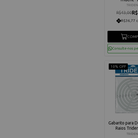
TRIDEN
R$
R$43,00
R$36,77 
COMP
Consulte-nos p
10% OFF
Gabarito para 
Raios Triden
TRIDEN