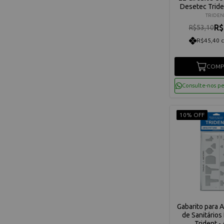
Desetec Tride
TRIDEN
R$
R$53,10
R$45,40 
COMP
Consulte-nos p
10% OFF
Gabarito para A
de Sanitário
Trident -