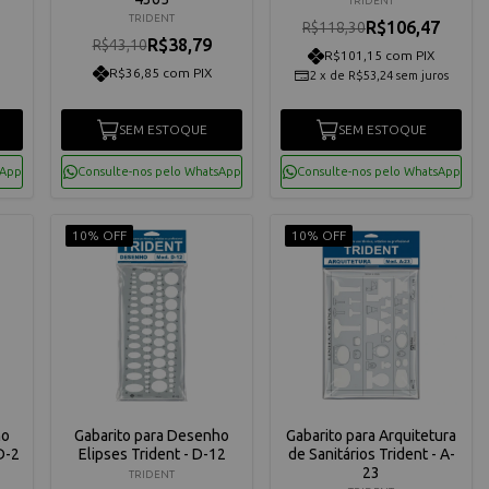
TRIDENT
TRIDENT
R$106,47
R$118,30
R$38,79
R$43,10
R$101,15 com PIX
R$36,85 com PIX
2
x
de
R$53,24
sem juros
SEM ESTOQUE
SEM ESTOQUE
sApp
Consulte-nos pelo WhatsApp
Consulte-nos pelo WhatsApp
10% OFF
10% OFF
ho
Gabarito para Desenho
Gabarito para Arquitetura
D-2
Elipses Trident - D-12
de Sanitários Trident - A-
23
TRIDENT