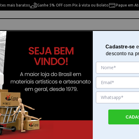
etes mais baratos
Ganhe 5% OFF com Pix à vista ou Boleto
Pague em Até
ho
Cavaletes
Pintura Artística
Pintura Artesan
Cadastre-se
e
desconto na p
abaritos Técnicos
cnicos
10% OFF
10% OFF
CADA
óveis e
Gabarito para Desenho
Gabarito Mata Gato