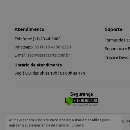
Atendimento
Suporte
Telefone: (11) 2344-2600
Formas de Pa
Whatsapp:
55 (11) 9 4358-2220
Segurança e P
E-mail:
sac@casadaarte.com.br
Troca e Devo
Horário de atendimento
Seg à Qui das 9h às 18h | Sex 9h às 17h
Segurança
Ao navegar por este site
você aceita o uso de cookies
para
NEVA COMERCIO DE
agilizar a sua experiência de compra.
Entendi