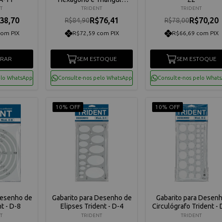
Desetec Trident - 4380
T
TRIDENT
TRIDENT
38,70
R$76,41
R$70,20
R$84,90
R$78,00
com PIX
R$72,59 com PIX
R$66,69 com PIX
RAR
SEM ESTOQUE
SEM ESTOQUE
elo WhatsApp
Consulte-nos pelo WhatsApp
Consulte-nos pelo What
10% OFF
10% OFF
Desenho de
Gabarito para Desenho de
Gabarito para Desen
t - D-8
Elipses Trident - D-4
Circulógrafo Trident - 
T
TRIDENT
TRIDENT