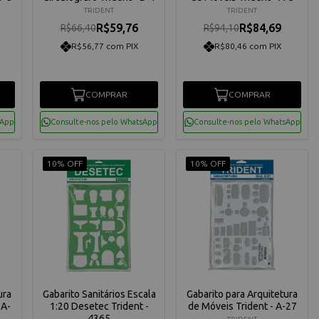
TRIDENT
TRIDENT
R$59,76
R$84,69
R$66,40
R$94,10
R$56,77 com PIX
R$80,46 com PIX
COMPRAR
COMPRAR
sApp
Consulte-nos pelo WhatsApp
Consulte-nos pelo WhatsApp
10% OFF
10% OFF
ura
Gabarito Sanitários Escala
Gabarito para Arquitetura
 A-
1:20 Desetec Trident -
de Móveis Trident - A-27
4365