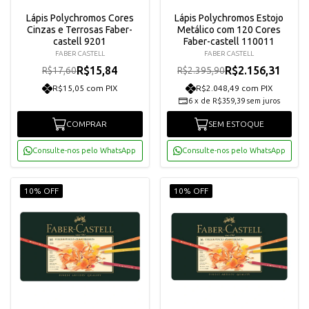
Lápis Polychromos Cores
Lápis Polychromos Estojo
Cinzas e Terrosas Faber-
Metálico com 120 Cores
castell 9201
Faber-castell 110011
FABER CASTELL
FABER CASTELL
R$15,84
R$2.156,31
R$17,60
R$2.395,90
R$15,05 com PIX
R$2.048,49 com PIX
6
x
de
R$359,39
sem juros
COMPRAR
SEM ESTOQUE
Consulte-nos pelo WhatsApp
Consulte-nos pelo WhatsApp
10% OFF
10% OFF