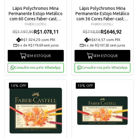
Lápis Polychromos Mina
Lápis Polychromos Mina
Permanente Estojo Metálico
Permanente Estojo Metálico
com 60 Cores Faber-castell
com 36 Cores Faber-castell
110060
110036
FABER CASTELL
FABER CASTELL
R$1.078,11
R$646,92
R$1.197,90
R$718,80
R$1.024,20 com PIX
R$614,57 com PIX
6
x
de
R$179,69
sem juros
6
x
de
R$107,82
sem juros
SEM ESTOQUE
SEM ESTOQUE
Consulte-nos pelo WhatsApp
Consulte-nos pelo WhatsApp
10% OFF
10% OFF