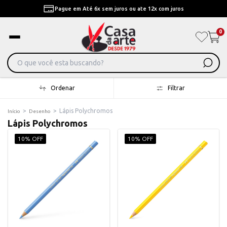
Pague em Até 6x sem juros ou ate 12x com juros
0
Ordenar
Filtrar
>
>
Lápis Polychromos
Início
Desenho
Lápis Polychromos
10% OFF
10% OFF