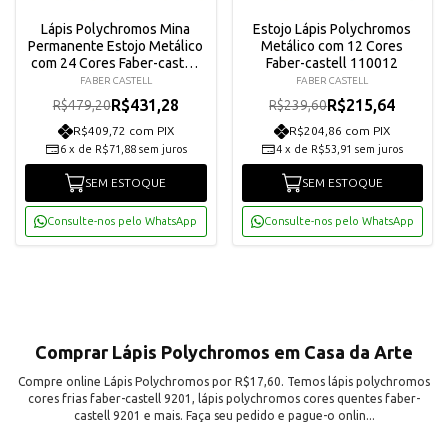
Lápis Polychromos Mina
Estojo Lápis Polychromos
Permanente Estojo Metálico
Metálico com 12 Cores
com 24 Cores Faber-castell
Faber-castell 110012
110024
FABER CASTELL
FABER CASTELL
R$431,28
R$215,64
R$479,20
R$239,60
R$409,72 com PIX
R$204,86 com PIX
6
x
de
R$71,88
sem juros
4
x
de
R$53,91
sem juros
SEM ESTOQUE
SEM ESTOQUE
Consulte-nos pelo WhatsApp
Consulte-nos pelo WhatsApp
Comprar Lápis Polychromos em Casa da Arte
Compre online Lápis Polychromos por R$17,60. Temos lápis polychromos
cores frias faber-castell 9201, lápis polychromos cores quentes faber-
castell 9201 e mais. Faça seu pedido e pague-o onlin...