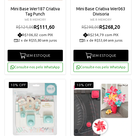
Mini Base Wer187 Criativa
Mini Base Criativa Wer063
Tag Punch
Divisoria
WE R MEMORY
WE R MEMORY
R$111,60
R$268,20
R$124,00
R$298,00
R$106,02 com PIX
R$254,79 com PIX
2
x
de
R$55,80
sem juros
5
x
de
R$53,64
sem juros
SEM ESTOQUE
SEM ESTOQUE
Consulte-nos pelo WhatsApp
Consulte-nos pelo WhatsApp
10% OFF
10% OFF