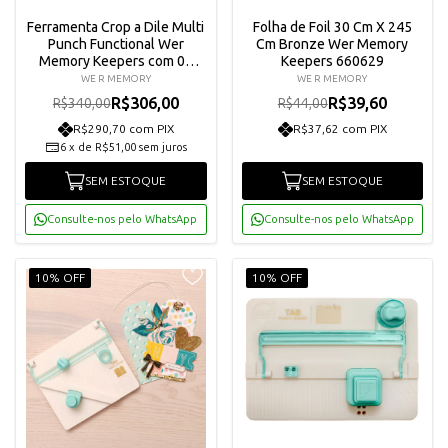
Ferramenta Crop a Dile Multi
Folha de Foil 30 Cm X 245
Punch Functional Wer
Cm Bronze Wer Memory
Memory Keepers com 05
Keepers 660629
Perfurações Diferentes
WE R MEMORY
WE R MEMORY
660000080
R$306,00
R$39,60
R$340,00
R$44,00
R$290,70 com PIX
R$37,62 com PIX
6
x
de
R$51,00
sem juros
SEM ESTOQUE
SEM ESTOQUE
Consulte-nos pelo WhatsApp
Consulte-nos pelo WhatsApp
10% OFF
10% OFF