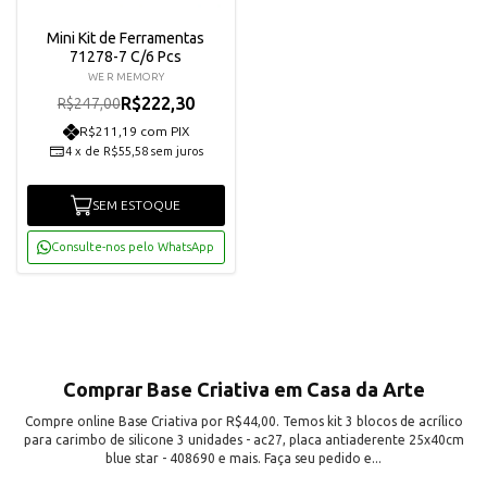
Mini Kit de Ferramentas
71278-7 C/6 Pcs
WE R MEMORY
R$222,30
R$247,00
R$211,19 com PIX
4
x
de
R$55,58
sem juros
SEM ESTOQUE
Consulte-nos pelo WhatsApp
Comprar Base Criativa em Casa da Arte
Compre online Base Criativa por R$44,00. Temos kit 3 blocos de acrílico
para carimbo de silicone 3 unidades - ac27, placa antiaderente 25x40cm
blue star - 408690 e mais. Faça seu pedido e...