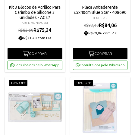
Kit 3 Blocos de Acrílico Para
Placa Antiaderente
Carimbo de Silicone 3
25x40cm Blue Star - 408690
unidades - AC27
BLUE STAR
ART E MONTAGEM
R$84,06
R$93,40
R$75,24
R$83,60
R$79,86 com PIX
R$71,48 com PIX
COMPRAR
COMPRAR
Consulte-nos pelo WhatsApp
Consulte-nos pelo WhatsApp
10% OFF
10% OFF