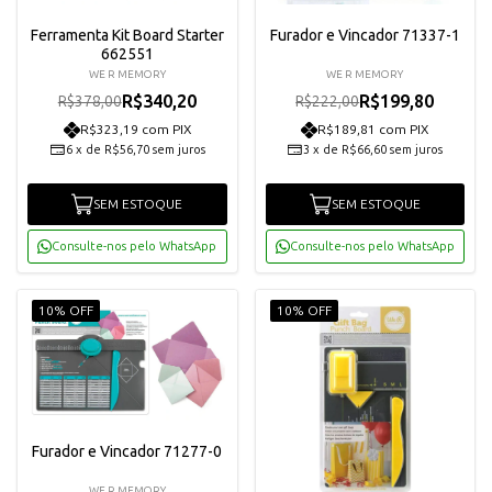
Ferramenta Kit Board Starter
Furador e Vincador 71337-1
662551
WE R MEMORY
WE R MEMORY
R$340,20
R$199,80
R$378,00
R$222,00
R$323,19 com PIX
R$189,81 com PIX
6
x
de
R$56,70
sem juros
3
x
de
R$66,60
sem juros
SEM ESTOQUE
SEM ESTOQUE
Consulte-nos pelo WhatsApp
Consulte-nos pelo WhatsApp
10% OFF
10% OFF
Furador e Vincador 71277-0
WE R MEMORY