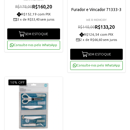
R$160,20
R$178,00
Furador e Vincador 71333-3
R$152,19 com PIX
3
x
de
R$53,40
sem juros
WE R MEMORY
R$133,20
R$148,00
SEM ESTOQUE
R$126,54 com PIX
2
x
de
R$66,60
sem juros
Consulte-nos pelo WhatsApp
SEM ESTOQUE
Consulte-nos pelo WhatsApp
10% OFF