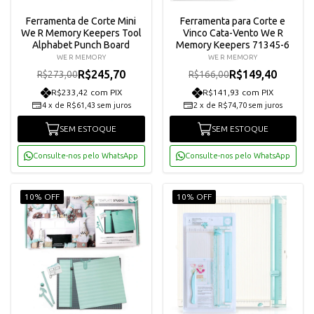
Ferramenta de Corte Mini
Ferramenta para Corte e
We R Memory Keepers Tool
Vinco Cata-Vento We R
Alphabet Punch Board
Memory Keepers 71345-6
WE R MEMORY
WE R MEMORY
R$245,70
R$149,40
R$273,00
R$166,00
R$233,42 com PIX
R$141,93 com PIX
4
x
de
R$61,43
sem juros
2
x
de
R$74,70
sem juros
SEM ESTOQUE
SEM ESTOQUE
Consulte-nos pelo WhatsApp
Consulte-nos pelo WhatsApp
10% OFF
10% OFF