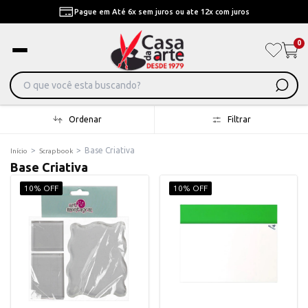
Pague em Até 6x sem juros ou ate 12x com juros
0
Ordenar
Filtrar
>
>
Base Criativa
Início
Scrapbook
Base Criativa
10% OFF
10% OFF