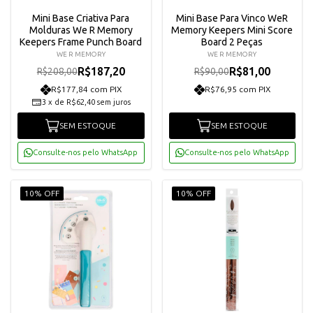
Mini Base Criativa Para
Mini Base Para Vinco WeR
Molduras We R Memory
Memory Keepers Mini Score
Keepers Frame Punch Board
Board 2 Peças
WE R MEMORY
WE R MEMORY
R$187,20
R$81,00
R$208,00
R$90,00
R$177,84 com PIX
R$76,95 com PIX
3
x
de
R$62,40
sem juros
SEM ESTOQUE
SEM ESTOQUE
Consulte-nos pelo WhatsApp
Consulte-nos pelo WhatsApp
10% OFF
10% OFF