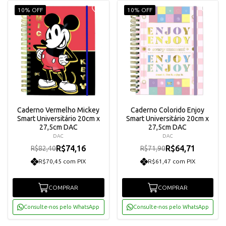
10% OFF
10% OFF
Caderno Vermelho Mickey
Caderno Colorido Enjoy
Smart Universitário 20cm x
Smart Universitário 20cm x
27,5cm DAC
27,5cm DAC
DAC
DAC
R$74,16
R$64,71
R$82,40
R$71,90
R$70,45 com PIX
R$61,47 com PIX
COMPRAR
COMPRAR
Consulte-nos pelo WhatsApp
Consulte-nos pelo WhatsApp