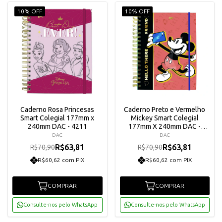
10% OFF
10% OFF
Caderno Rosa Princesas
Caderno Preto e Vermelho
Smart Colegial 177mm x
Mickey Smart Colegial
240mm DAC - 4211
177mm X 240mm DAC -
4193
DAC
DAC
R$63,81
R$63,81
R$70,90
R$70,90
R$60,62 com PIX
R$60,62 com PIX
COMPRAR
COMPRAR
Consulte-nos pelo WhatsApp
Consulte-nos pelo WhatsApp