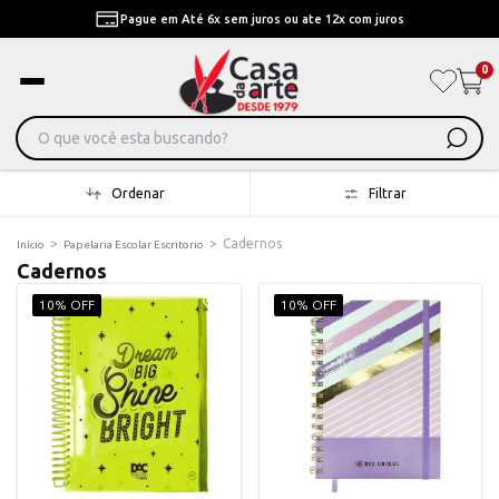
Pague em Até 6x sem juros ou ate 12x com juros
0
Ordenar
Filtrar
>
>
Cadernos
Início
Papelaria Escolar Escritorio
Cadernos
10% OFF
10% OFF