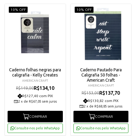
10% OFF
10% OFF
Caderno folhas negras para
Caderno Pautado Para
caligrafia - Kelly Creates
Caligrafia 50 folhas -
American Craft
AMERICAN CRAFT
AMERICAN CRAFT
R$134,10
R$149,00
R$137,70
R$153,00
R$127,40 com PIX
R$130,82 com PIX
2
x
de
R$67,05
sem juros
2
x
de
R$68,85
sem juros
COMPRAR
COMPRAR
Consulte-nos pelo WhatsApp
Consulte-nos pelo WhatsApp