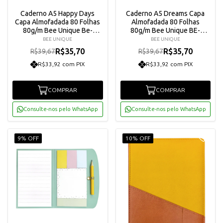
Caderno A5 Happy Days
Caderno A5 Dreams Capa
Capa Almofadada 80 Folhas
Almofadada 80 Folhas
80g/m Bee Unique Be-
80g/m Bee Unique BE-
ca0014
CA0013
BEE UNIQUE
BEE UNIQUE
R$35,70
R$35,70
R$39,67
R$39,67
R$33,92 com PIX
R$33,92 com PIX
COMPRAR
COMPRAR
Consulte-nos pelo WhatsApp
Consulte-nos pelo WhatsApp
9% OFF
10% OFF