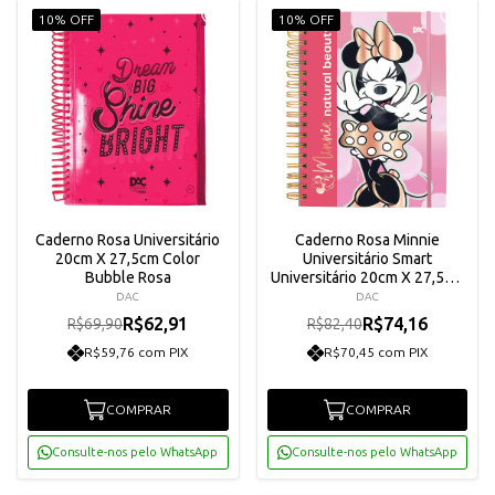
10% OFF
10% OFF
Caderno Rosa Universitário
Caderno Rosa Minnie
20cm X 27,5cm Color
Universitário Smart
Bubble Rosa
Universitário 20cm X 27,5cm
Dac
DAC
DAC
R$62,91
R$74,16
R$69,90
R$82,40
R$59,76 com PIX
R$70,45 com PIX
COMPRAR
COMPRAR
Consulte-nos pelo WhatsApp
Consulte-nos pelo WhatsApp