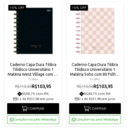
10% OFF
10% OFF
Caderno Capa Dura Tilibra
Caderno Capa Dura Tilibra
Tilidisco Universitário 1
Tilidisco Universitário 1
Matéria West Village com 80
Matéria Soho com 80 Folhas
Folhas - 34136
- 34286
TILIBRA
TILIBRA
R$103,95
R$103,95
R$115,50
R$115,50
R$98,75 com PIX
R$98,75 com PIX
2
x
de
R$51,98
sem juros
2
x
de
R$51,98
sem juros
COMPRAR
COMPRAR
Consulte-nos pelo WhatsApp
Consulte-nos pelo WhatsApp