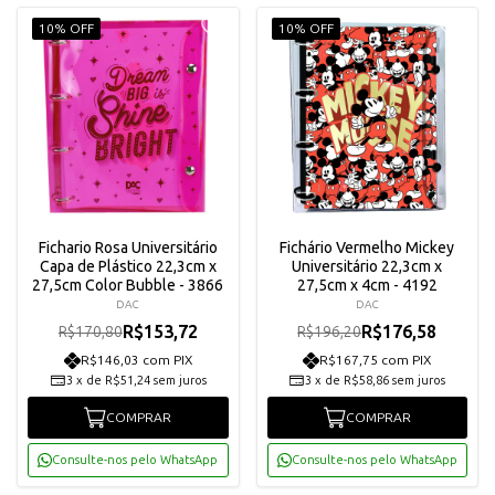
10% OFF
10% OFF
Fichario Rosa Universitário
Fichário Vermelho Mickey
Capa de Plástico 22,3cm x
Universitário 22,3cm x
27,5cm Color Bubble - 3866
27,5cm x 4cm - 4192
DAC
DAC
R$153,72
R$176,58
R$170,80
R$196,20
R$146,03 com PIX
R$167,75 com PIX
3
x
de
R$51,24
sem juros
3
x
de
R$58,86
sem juros
COMPRAR
COMPRAR
Consulte-nos pelo WhatsApp
Consulte-nos pelo WhatsApp