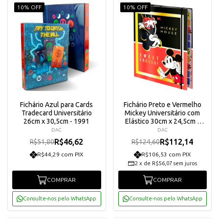
10% OFF
10% OFF
Fichário Azul para Cards
Fichário Preto e Vermelho
Tradecard Universitário
Mickey Universitário com
26cm x 30,5cm - 1991
Elástico 30cm x 24,5cm -
4403
DAC
DAC
R$46,62
R$112,14
R$51,80
R$124,60
R$44,29 com PIX
R$106,53 com PIX
2
x
de
R$56,07
sem juros
COMPRAR
COMPRAR
Consulte-nos pelo WhatsApp
Consulte-nos pelo WhatsApp