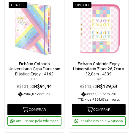
10% OFF
10% OFF
Fichário Colorido
Fichario Colorido Enjoy
Universitário Capa Dura com
Universitario Ziper 26,7cm x
Elástico Enjoy - 4165
32,8cm - 4339
DAC
DAC
R$91,44
R$129,33
R$101,60
R$143,70
R$86,87 com PIX
R$122,86 com PIX
2
x
de
R$64,67
sem juros
COMPRAR
COMPRAR
Consulte-nos pelo WhatsApp
Consulte-nos pelo WhatsApp