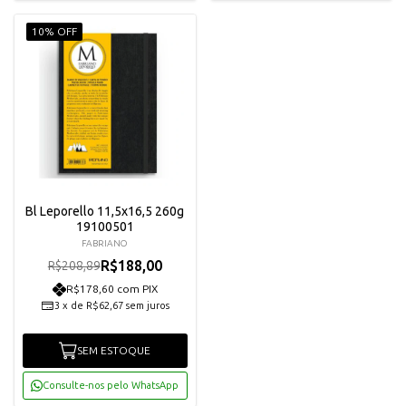
10% OFF
Bl Leporello 11,5x16,5 260g
19100501
FABRIANO
R$188,00
R$208,89
R$178,60 com PIX
3
x
de
R$62,67
sem juros
SEM ESTOQUE
Consulte-nos pelo WhatsApp