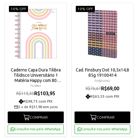
10% OFF
10% OFF
Caderno Capa Dura Tilibra
Cad. Finsbury Dot 10,5x14,8
Tilidisco Universitário 1
85g 19100414
Matéria Happy com 80
FABRIANO
Folhas - 34285
TILIBRA
R$69,00
R$76,67
R$103,95
R$115,50
R$65,55 com PIX
R$98,75 com PIX
2
x
de
R$51,98
sem juros
COMPRAR
COMPRAR
Consulte-nos pelo WhatsApp
Consulte-nos pelo WhatsApp