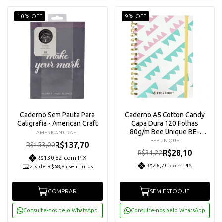
10% OFF
9% OFF
Caderno Sem Pauta Para
Caderno A5 Cotton Candy
Caligrafia - American Craft
Capa Dura 120 Folhas
80g/m Bee Unique BE-
AMERICAN CRAFT
CA0008
BEE UNIQUE
R$137,70
R$153,00
R$28,10
R$31,22
R$130,82 com PIX
R$26,70 com PIX
2
x
de
R$68,85
sem juros
COMPRAR
SEM ESTOQUE
Consulte-nos pelo WhatsApp
Consulte-nos pelo WhatsApp