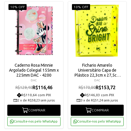
10% OFF
10% OFF
Caderno Rosa Minnie
Fichario Amarelo
Argolado Colegial 155mm x
Universitário Capa de
225mm DAC - 4200
Plástico 22,3cm x 27,5cm
Color Bubble - 3865
DAC
DAC
R$116,46
R$153,72
R$129,40
R$170,80
R$110,64 com PIX
R$146,03 com PIX
2
x
de
R$58,23
sem juros
3
x
de
R$51,24
sem juros
COMPRAR
COMPRAR
Consulte-nos pelo WhatsApp
Consulte-nos pelo WhatsApp