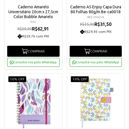
Caderno Amarelo
Caderno A5 Enjoy Capa Dura
Universitário 20cm x 27,5cm
80 Folhas 80g/m Be-ca0018
Color Bubble Amarelo
BEE UNIQUE
DAC
R$31,50
R$35,00
R$62,91
R$69,90
R$29,93 com PIX
R$59,76 com PIX
COMPRAR
COMPRAR
Consulte-nos pelo WhatsApp
Consulte-nos pelo WhatsApp
10% OFF
10% OFF