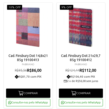
10% OFF
9% OFF
Cad. Finsbury Dot 14,8x21
Cad. Finsbury Dot 21x29,7
85g 19100413
85g 19100412
FABRIANO
FABRIANO
R$86,00
R$112,00
R$95,56
R$124,44
R$81,70 com PIX
R$106,40 com PIX
2
x
de
R$56,00
sem juros
COMPRAR
COMPRAR
Consulte-nos pelo WhatsApp
Consulte-nos pelo WhatsApp