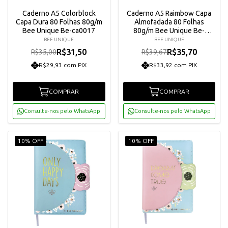
Caderno A5 Colorblock
Caderno A5 Raimbow Capa
Capa Dura 80 Folhas 80g/m
Almofadada 80 Folhas
Bee Unique Be-ca0017
80g/m Bee Unique Be-
ca0016
BEE UNIQUE
BEE UNIQUE
R$31,50
R$35,70
R$35,00
R$39,67
R$29,93 com PIX
R$33,92 com PIX
COMPRAR
COMPRAR
Consulte-nos pelo WhatsApp
Consulte-nos pelo WhatsApp
10% OFF
10% OFF