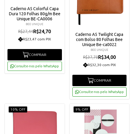
Caderno A5 Colorful Capa
Dura 120 Folhas 80g/m Bee
Unique BE-CA0006
BEE UNIQUE
R$24,70
R$27,44
Caderno A5 Twilight Capa
R$23,47 com PIX
com Bolso 80 Folhas Bee
Unique Be-ca0022
BEE UNIQUE
COMPRAR
R$34,00
R$37,78
R$32,30 com PIX
Consulte-nos pelo WhatsApp
COMPRAR
Consulte-nos pelo WhatsApp
10% OFF
9% OFF