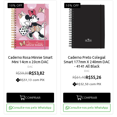
10% OFF
10% OFF
Caderno Rosa Minnie Smart
Caderno Preto Colegial
Mini 14cm x 20cm DAC
Smart 177mm X 240mm DAC
- 4141 All Black
DAC
DAC
R$53,82
R$59,80
R$55,26
R$61,40
R$51,13 com PIX
R$52,50 com PIX
COMPRAR
COMPRAR
Consulte-nos pelo WhatsApp
Consulte-nos pelo WhatsApp