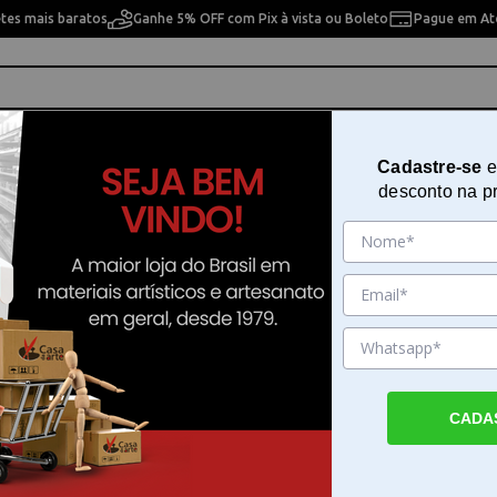
etes mais baratos
Ganhe 5% OFF com Pix à vista ou Boleto
Pague em Até
ho
Cavaletes
Pintura Artística
Pintura Artesan
Cadastre-se
e
desconto na p
 pesquisa. Por favor, tente com outros filtros.
CADA
nc Bourgeois em Casa da Arte
urgeois por . Faça seu pedido e pague-o online.