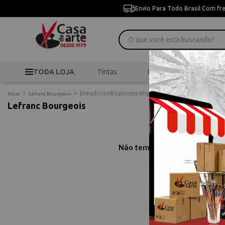
Envio Para Todo Brasil Com fr
TODA LOJA
Tintas
Pincéis
Desen
>
>
breadcrumbs.pinceis-importados
Início
Lefranc Bourgeois
Lefranc Bourgeois
Não temos resultados para sua
Comprar Lefra
Compre online Lefranc Bo