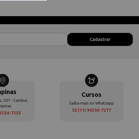
pinas
Cursos
c, 207 - Cambuí,
Saiba mais no Whatsapp
mpinas
55 (11) 94250-7277
 3254-7355