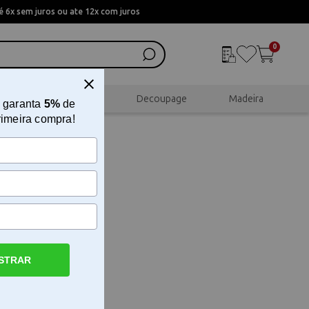
 6x sem juros ou ate 12x com juros
0
al
Scrapbook
Decoupage
Madeira
 garanta
5%
de
rimeira compra!
STRAR