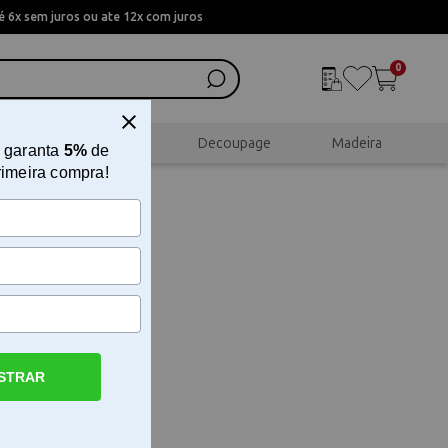
 6x sem juros ou ate 12x com juros
0
al
Scrapbook
Decoupage
Madeira
 garanta
5%
de
rimeira compra!
STRAR