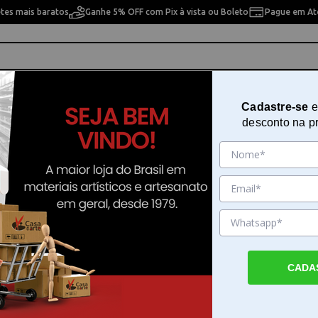
etes mais baratos
Ganhe 5% OFF com Pix à vista ou Boleto
Pague em Até
ho
Cavaletes
Pintura Artística
Pintura Artesan
Cadastre-se
e
desconto na p
 pesquisa. Por favor, tente com outros filtros.
CADA
res e Pinadores em Casa da Arte
 Pinadores por . Faça seu pedido e pague-o online.