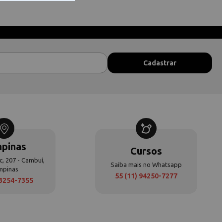
pinas
Cursos
c, 207 - Cambuí,
Saiba mais no Whatsapp
mpinas
55 (11) 94250-7277
 3254-7355