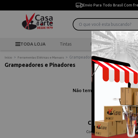
Envio Para Todo Brasil Com fr
TODA LOJA
Tintas
Pincéis
Desen
>
>
Grampeadores e Pinadores
Início
Ferramentas Elétricas e Manuais
Grampeadores e Pinadores
Não temos resultados para sua
Comprar Grampeado
Compre online Grampeadores e