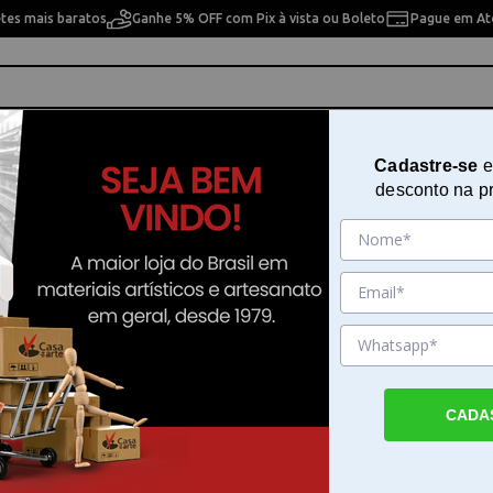
etes mais baratos
Ganhe 5% OFF com Pix à vista ou Boleto
Pague em Até
ho
Cavaletes
Pintura Artística
Pintura Artesan
Cadastre-se
e
desconto na p
 pesquisa. Por favor, tente com outros filtros.
CADA
res e Pinadores em Casa da Arte
 Pinadores por . Faça seu pedido e pague-o online.