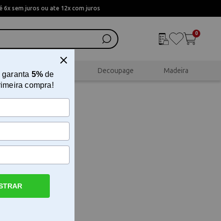
 6x sem juros ou ate 12x com juros
0
al
Scrapbook
Decoupage
Madeira
 garanta
5%
de
rimeira compra!
STRAR