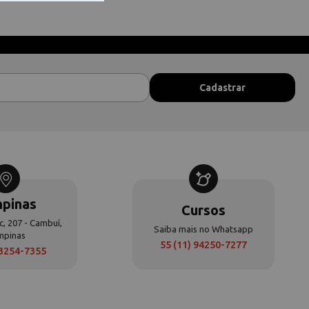
pinas
Cursos
c, 207 - Cambuí,
Saiba mais no Whatsapp
mpinas
55 (11) 94250-7277
 3254-7355