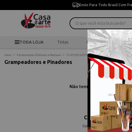
Envio Para Todo Brasil Com fr
TODA LOJA
Tintas
Pincéis
Desen
>
>
Grampeadores e Pinadores
Início
Ferramentas Elétricas e Manuais
Grampeadores e Pinadores
Não temos resultados para sua
Comprar Grampeado
Compre online Grampeadores e