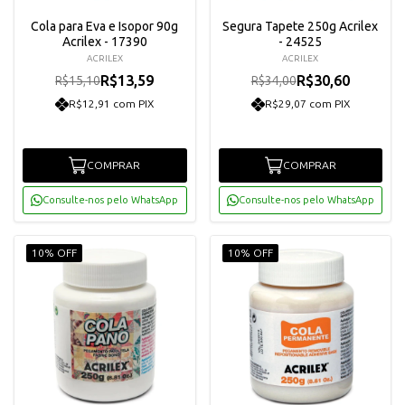
Cola para Eva e Isopor 90g
Segura Tapete 250g Acrilex
Acrilex - 17390
- 24525
ACRILEX
ACRILEX
R$13,59
R$30,60
R$15,10
R$34,00
R$12,91 com PIX
R$29,07 com PIX
COMPRAR
COMPRAR
Consulte-nos pelo WhatsApp
Consulte-nos pelo WhatsApp
10% OFF
10% OFF