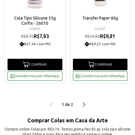
Cola Tipo Silicone 35g
Transfer Paper 60g
Corfix - 26010
CORFIX
GLIART
R$7,83
R$9,81
R$8,70
R$10,90
R$7,44 com PIX
R$9,32 com PIX
COMPRAR
COMPRAR
Consulte-nos pelo WhatsApp
Consulte-nos pelo WhatsApp
1
de
2
Comprar Colas em Casa da Arte
Compre online Colas por R$3,10. Temos goma flex 85 gr, cola tipo silicone
gliart 100gr e mais. Faça seu pedido e pague-o online.