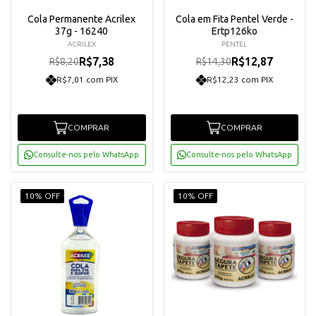
Cola Permanente Acrilex
Cola em Fita Pentel Verde -
37g - 16240
Ertp126ko
ACRILEX
PENTEL
R$7,38
R$12,87
R$8,20
R$14,30
R$7,01 com PIX
R$12,23 com PIX
COMPRAR
COMPRAR
Consulte-nos pelo WhatsApp
Consulte-nos pelo WhatsApp
10% OFF
10% OFF