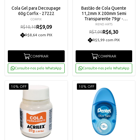
Cola Gel para Decoupage
Bastão de Cola Quente
60g Corfix - 27222
11,2mm X 200mm Semi
Transparente 79gr -
CORFIX
Rendicolla
REND ARTS
R$9,09
R$10,10
R$6,30
R$7,00
R$8,64 com PIX
R$5,99 com PIX
COMPRAR
COMPRAR
Consulte-nos pelo WhatsApp
Consulte-nos pelo WhatsApp
10% OFF
10% OFF