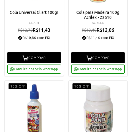
Cola Universal Gliart 100gr
Cola para Madeira 100g
Acrilex - 22510
GLIART
ACRILEX
R$11,43
R$12,06
R$12,70
R$13,40
R$10,86 com PIX
R$11,46 com PIX
COMPRAR
COMPRAR
Consulte-nos pelo WhatsApp
Consulte-nos pelo WhatsApp
10% OFF
10% OFF