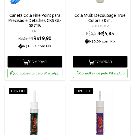
Caneta Cola Fine Point para
Cola Multi Decoupage True
Precisão e Detalhes CKS GL-
Colors 30 ml
0871B
TRUE COLORS
CKS
R$5,85
R$6,50
R$19,90
R$22,11
R$5,56 com PIX
R$18,91 com PIX
COMPRAR
COMPRAR
Consulte-nos pelo WhatsApp
Consulte-nos pelo WhatsApp
10% OFF
10% OFF