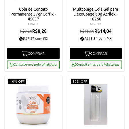
Cola de Contato
Multcolage Cola Gel para
Permanente 37gr Corfix -
Decoupage 60g Acrilex -
45037
18260
CORFIX
ACRILEX
R$8,28
R$14,04
R$9,20
R$15,60
R$7,87 com PIX
R$13,34 com PIX
COMPRAR
COMPRAR
Consulte-nos pelo WhatsApp
Consulte-nos pelo WhatsApp
10% OFF
10% OFF