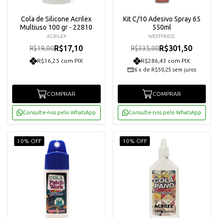
Cola de Silicone Acrilex
Kit C/10 Adesivo Spray 65
Multiuso 100 gr - 22810
550ml
ACRILEX
WESTPRESS
R$17,10
R$301,50
R$19,00
R$335,00
R$16,25 com PIX
R$286,43 com PIX
6
x
de
R$50,25
sem juros
COMPRAR
COMPRAR
Consulte-nos pelo WhatsApp
Consulte-nos pelo WhatsApp
10% OFF
10% OFF