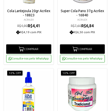
Cola Lantejoula 20gr Acrilex
Super Cola Pano 37g Acrilex
- 18823
- 16840
ACRILEX
ACRILEX
R$4,41
R$6,84
R$4,90
R$7,60
R$4,19 com PIX
R$6,50 com PIX
COMPRAR
COMPRAR
Consulte-nos pelo WhatsApp
Consulte-nos pelo WhatsApp
10% OFF
10% OFF