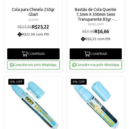
Cola para Chinelo 250gr
Bastão de Cola Quente
Gliart
7,5mm X 300mm Semi
Transparente 85gr -
GLIART
Rendicolla
REND ARTS
R$23,22
R$25,80
R$6,66
R$7,40
R$22,06 com PIX
R$6,33 com PIX
COMPRAR
COMPRAR
Consulte-nos pelo WhatsApp
Consulte-nos pelo WhatsApp
9% OFF
9% OFF