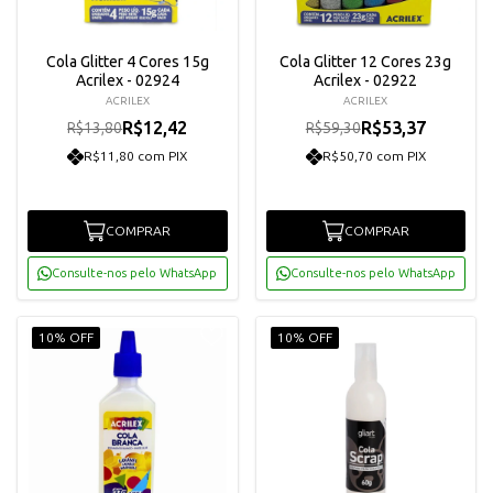
Cola Glitter 4 Cores 15g
Cola Glitter 12 Cores 23g
Acrilex - 02924
Acrilex - 02922
ACRILEX
ACRILEX
R$12,42
R$53,37
R$13,80
R$59,30
R$11,80 com PIX
R$50,70 com PIX
COMPRAR
COMPRAR
Consulte-nos pelo WhatsApp
Consulte-nos pelo WhatsApp
10% OFF
10% OFF