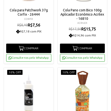
Cola para Patchwork 37g
Cola Pano com Bico 100g
Corfix - 26444
Aplicador Econômico Acrilex
- 16810
CORFIX
ACRILEX
R$7,56
R$8,40
R$15,75
R$17,50
R$7,18 com PIX
R$14,96 com PIX
COMPRAR
COMPRAR
Consulte-nos pelo WhatsApp
Consulte-nos pelo WhatsApp
10% OFF
10% OFF