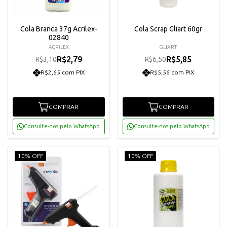
Cola Branca 37g Acrilex-
Cola Scrap Gliart 60gr
02840
ACRILEX
GLIART
R$2,79
R$5,85
R$3,10
R$6,50
R$2,65 com PIX
R$5,56 com PIX
COMPRAR
COMPRAR
Consulte-nos pelo WhatsApp
Consulte-nos pelo WhatsApp
10% OFF
10% OFF