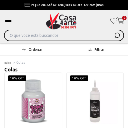
Pague em Até 6x sem juros ou ate 12x com juros
0
Ordenar
Filtrar
>
Colas
Início
Colas
10% OFF
10% OFF