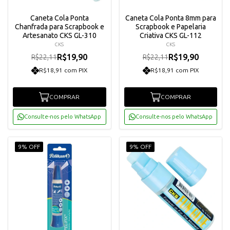
Caneta Cola Ponta
Caneta Cola Ponta 8mm para
Chanfrada para Scrapbook e
Scrapbook e Papelaria
Artesanato CKS GL-310
Criativa CKS GL-112
CKS
CKS
R$19,90
R$19,90
R$22,11
R$22,11
R$18,91 com PIX
R$18,91 com PIX
COMPRAR
COMPRAR
Consulte-nos pelo WhatsApp
Consulte-nos pelo WhatsApp
9% OFF
9% OFF