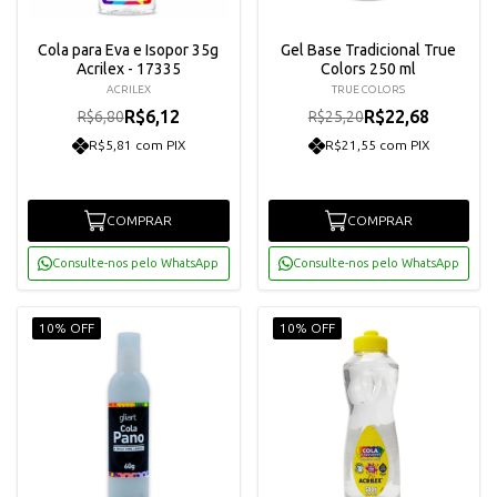
Cola para Eva e Isopor 35g
Gel Base Tradicional True
Acrilex - 17335
Colors 250 ml
ACRILEX
TRUE COLORS
R$6,12
R$22,68
R$6,80
R$25,20
R$5,81 com PIX
R$21,55 com PIX
COMPRAR
COMPRAR
Consulte-nos pelo WhatsApp
Consulte-nos pelo WhatsApp
10% OFF
10% OFF