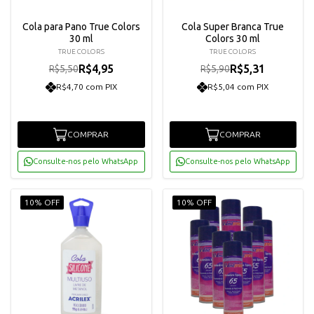
Cola para Pano True Colors
Cola Super Branca True
30 ml
Colors 30 ml
TRUE COLORS
TRUE COLORS
R$4,95
R$5,31
R$5,50
R$5,90
R$4,70 com PIX
R$5,04 com PIX
COMPRAR
COMPRAR
Consulte-nos pelo WhatsApp
Consulte-nos pelo WhatsApp
10% OFF
10% OFF