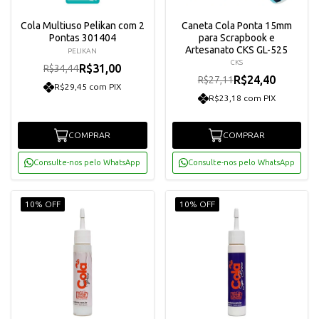
Cola Multiuso Pelikan com 2
Caneta Cola Ponta 15mm
Pontas 301404
para Scrapbook e
Artesanato CKS GL-525
PELIKAN
CKS
R$31,00
R$34,44
R$24,40
R$27,11
R$29,45 com PIX
R$23,18 com PIX
COMPRAR
COMPRAR
Consulte-nos pelo WhatsApp
Consulte-nos pelo WhatsApp
10% OFF
10% OFF