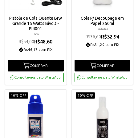
Pistola de Cola Quente Brw
Cola P/ Decoupage em
Grande 15 Watts Bivolt -
Papel 250ml
PI4001
DAIARA
BRW
R$32,94
R$36,60
R$48,60
R$54,00
R$31,29 com PIX
R$46,17 com PIX
COMPRAR
COMPRAR
Consulte-nos pelo WhatsApp
Consulte-nos pelo WhatsApp
10% OFF
10% OFF