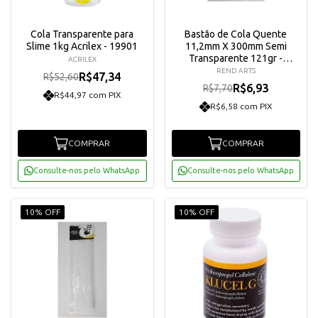
Cola Transparente para
Bastão de Cola Quente
Slime 1kg Acrilex - 19901
11,2mm X 300mm Semi
Transparente 121gr -
ACRILEX
Rendicolla
REND ARTS
R$47,34
R$52,60
R$6,93
R$7,70
R$44,97 com PIX
R$6,58 com PIX
COMPRAR
COMPRAR
Consulte-nos pelo WhatsApp
Consulte-nos pelo WhatsApp
10% OFF
10% OFF