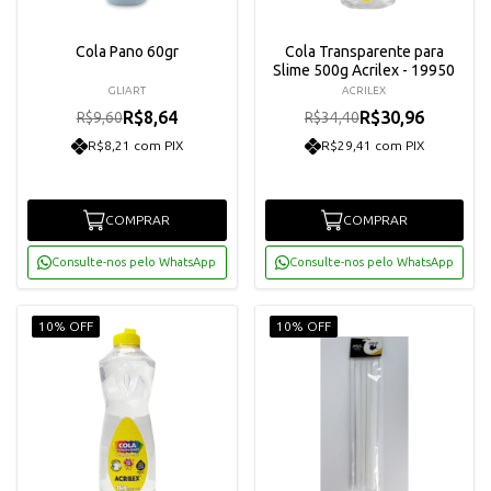
Cola Pano 60gr
Cola Transparente para
Slime 500g Acrilex - 19950
GLIART
ACRILEX
R$8,64
R$30,96
R$9,60
R$34,40
R$8,21 com PIX
R$29,41 com PIX
COMPRAR
COMPRAR
Consulte-nos pelo WhatsApp
Consulte-nos pelo WhatsApp
10% OFF
10% OFF