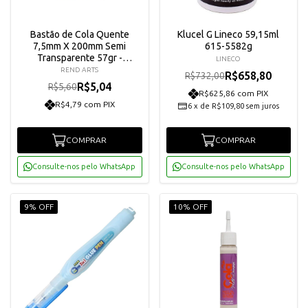
Bastão de Cola Quente
Klucel G Lineco 59,15ml
7,5mm X 200mm Semi
615-5582g
Transparente 57gr -
LINECO
Rendicolla
REND ARTS
R$658,80
R$732,00
R$5,04
R$5,60
R$625,86 com PIX
R$4,79 com PIX
6
x
de
R$109,80
sem juros
COMPRAR
COMPRAR
Consulte-nos pelo WhatsApp
Consulte-nos pelo WhatsApp
9% OFF
10% OFF