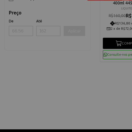
400ml 44
LIQUIT
Preço
R$
R$160,00
De
Até
R$136,80 
2
x
de
R$72,0
Aplicar
COMP
Consulte-nos p