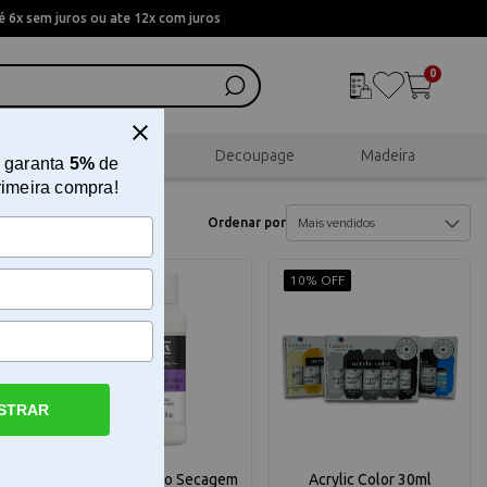
 6x sem juros ou ate 12x com juros
0
al
Scrapbook
Decoupage
Madeira
 garanta
5%
de
rimeira compra!
Ordenar por
9% OFF
10% OFF
STRAR
drao
Médium Acrilico Secagem
Acrylic Color 30ml