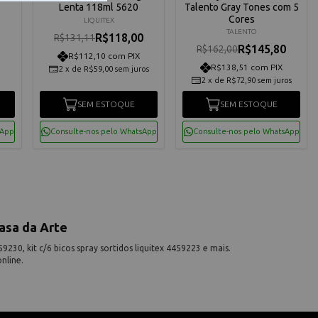
Lenta 118ml 5620
Talento Gray Tones com 5
Cores
LIQUITEX
TALENTO
R$118,00
R$131,11
R$145,80
R$162,00
R$112,10 com PIX
R$138,51 com PIX
2
x
de
R$59,00
sem juros
2
x
de
R$72,90
sem juros
SEM ESTOQUE
SEM ESTOQUE
sApp
Consulte-nos pelo WhatsApp
Consulte-nos pelo WhatsApp
asa da Arte
30, kit c/6 bicos spray sortidos liquitex 4459223 e mais.
nline.