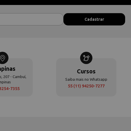
pinas
Cursos
c, 207 - Cambuí,
Saiba mais no Whatsapp
mpinas
55 (11) 94250-7277
 3254-7355