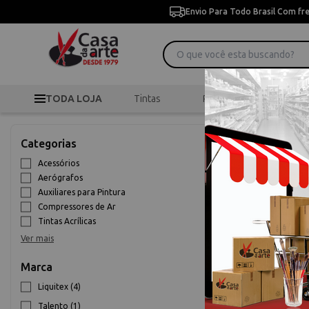
Envio Para Todo Brasil Com fr
TODA LOJA
Tintas
Pincéis
Desen
>
Aerografia
Início
Categorias
Aerografia
Acessórios
Aerógrafos
10% OFF
Auxiliares para Pintura
Compressores de Ar
Tintas Acrílicas
Ver mais
Marca
Liquitex (4)
Médium Liqui
Talento (1)