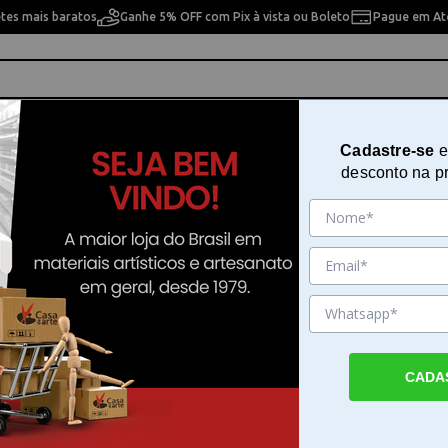
etes mais baratos
Ganhe 5% OFF com Pix à vista ou Boleto
Pague em Até
ho
Cavaletes
Pintura Artística
Pintura Artesan
Cadastre-se
e
desconto na p
10% OFF
10% OFF
CADA
tex Spray
Kit C/6 Bicos Spray
Kit C/6 Bicos Spray Pa