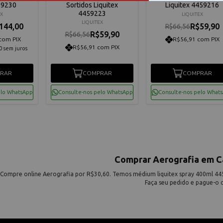
59230
Sortidos Liquitex
Liquitex 4459216
4459223
EX
LIQUITEX
LIQUITEX
144,00
R$59,90
R$66,56
R$59,90
R$66,56
com PIX
R$56,91 com PIX
R$56,91 com PIX
0
sem juros
RAR
COMPRAR
COMPRAR
elo WhatsApp
Consulte-nos pelo WhatsApp
Consulte-nos pelo What
Comprar Aerografia em C
Compre online Aerografia por R$30,60. Temos médium liquitex spray 400ml 44592
Faça seu pedido e pague-o o