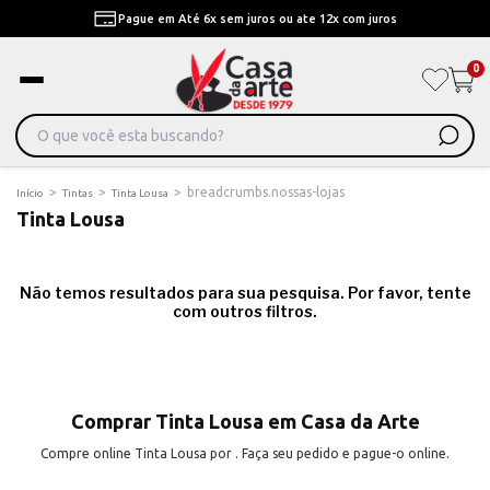
Pague em Até 6x sem juros ou ate 12x com juros
0
>
>
>
breadcrumbs.nossas-lojas
Início
Tintas
Tinta Lousa
Tinta Lousa
Não temos resultados para sua pesquisa. Por favor, tente
com outros filtros.
Comprar Tinta Lousa em Casa da Arte
Compre online Tinta Lousa por . Faça seu pedido e pague-o online.