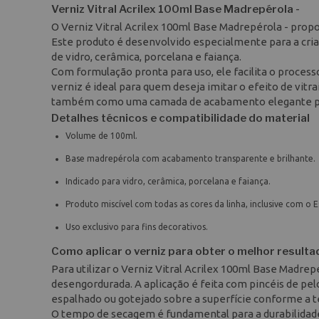
Verniz Vitral Acrilex 100ml Base Madrepérola -
O Verniz Vitral Acrilex 100ml Base Madrepérola - prop
Este produto é desenvolvido especialmente para a cria
de vidro, cerâmica, porcelana e faiança.
Com formulação pronta para uso, ele facilita o process
verniz é ideal para quem deseja imitar o efeito de vit
também como uma camada de acabamento elegante par
Detalhes técnicos e compatibilidade do material
Volume de 100ml.
Base madrepérola com acabamento transparente e brilhante.
Indicado para vidro, cerâmica, porcelana e faiança.
Produto miscível com todas as cores da linha, inclusive com o E
Uso exclusivo para fins decorativos.
Como aplicar o verniz para obter o melhor resulta
Para utilizar o Verniz Vitral Acrilex 100ml Base Madrep
desengordurada. A aplicação é feita com pincéis de pel
espalhado ou gotejado sobre a superfície conforme a t
O tempo de secagem é fundamental para a durabilidade