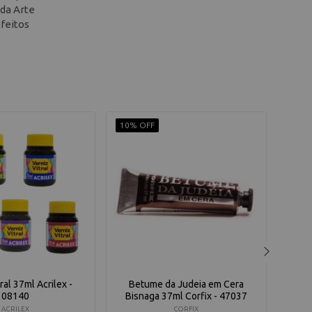
 da Arte
efeitos
10% OFF
10% 
ral 37ml Acrilex -
Betume da Judeia em Cera
Bet
08140
Bisnaga 37ml Corfix - 47037
ACRILEX
CORFIX