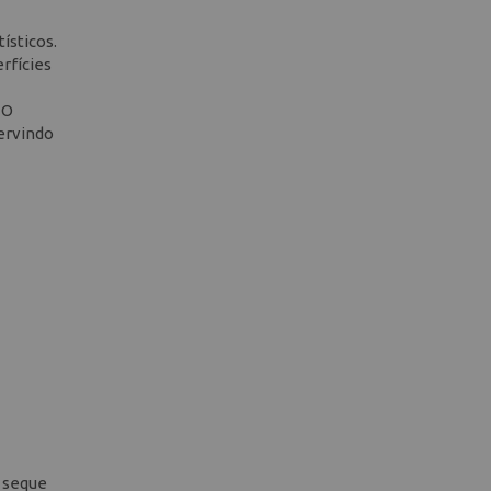
ísticos.
rfícies
 O
servindo
a seque