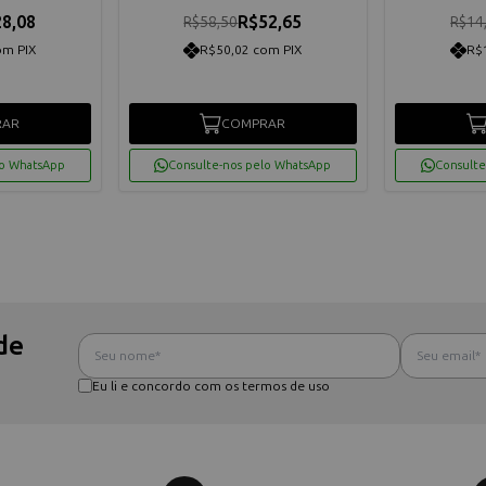
8,08
R$52,65
R$58,50
R$14
om PIX
R$50,02 com PIX
R$
RAR
COMPRAR
lo WhatsApp
Consulte-nos pelo WhatsApp
Consulte
de
Eu li e concordo com os termos de uso