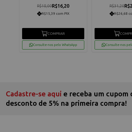
R$16,20
R$2
R$18,00
R$31,20
R$15,39 com PIX
R$26,68 c
COMPRAR
COMP
App
Consulte-nos pelo WhatsApp
Consulte-nos pe
Cadastre-se aqui
e receba um cupom 
desconto de 5% na primeira compra!