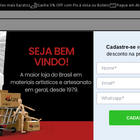
etes mais baratos
Ganhe 5% OFF com Pix à vista ou Boleto
Pague em Até
ho
Cavaletes
Pintura Artística
Pintura Artesan
Cadastre-se
e
desconto na p
pérola - 08110
Verniz Vitral Acrilex 100ml Base
Madrepérola - 08110
Sku. 22538
Detalhes do Produto
CADA
Verniz Vitral Acrilex 100ml Base Madrepéro
Verniz Vitral Acrilex 100ml Base Madrepéro
proporciona um acabamento transparente e