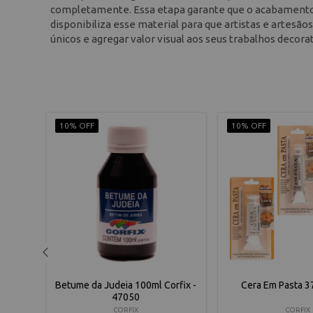
completamente. Essa etapa garante que o acabamento p
disponibiliza esse material para que artistas e artesão
únicos e agregar valor visual aos seus trabalhos decorat
10% OFF
10% OFF
100 Ml
Betume da Judeia 100ml Corfix -
Cera Em Pasta 3
47050
CORFIX
CORFIX