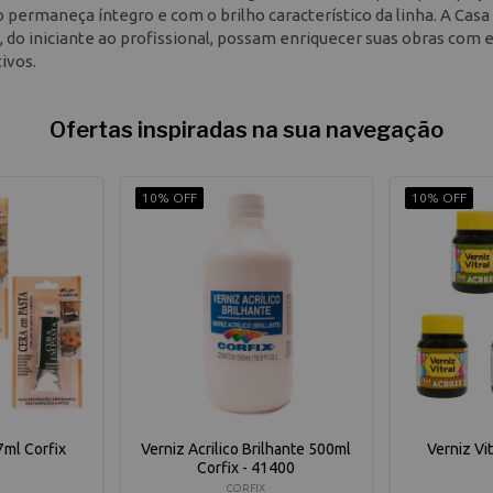
ermaneça íntegro e com o brilho característico da linha. A Casa
s, do iniciante ao profissional, possam enriquecer suas obras com 
ivos.
Ofertas inspiradas na sua navegação
10% OFF
10% OFF
7ml Corfix
Verniz Acrilico Brilhante 500ml
Verniz Vit
Corfix - 41400
CORFIX