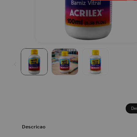
De
Descricao