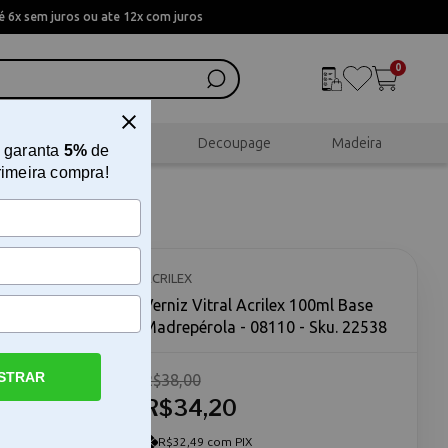
 6x sem juros ou ate 12x com juros
0
al
Scrapbook
Decoupage
Madeira
 garanta
5%
de
rimeira compra!
ACRILEX
Verniz Vitral Acrilex 100ml Base
Madrepérola - 08110 - Sku. 22538
STRAR
R$38,00
R$34,20
la - O
la -
 brilhante
R$32,49 com PIX