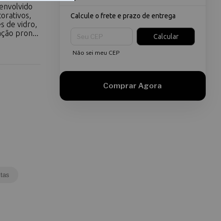
senvolvido
orativos,
Calcule o frete e prazo de entrega
s de vidro,
Entregas para o CEP:
ção pron...
Calcular
Não sei meu CEP
tas