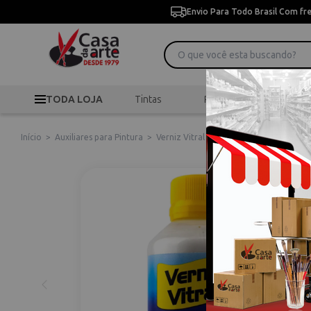
Envio Para Todo Brasil Com fr
TODA LOJA
Tintas
Pincéis
Desen
Início
>
Auxiliares para Pintura
>
Verniz Vitral Acrilex 100ml Base Madre