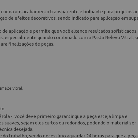
orciona um acabamento transparente e brilhante para projetos art
ção de efeitos decorativos, sendo indicado para aplicação em supe
o de aplicação e permite que você alcance resultados sofisticados.
rais, especialmente quando combinado com a Pasta Relevo Vitral, 
a finalizações de peças.
smalte Vitral.
do
érola -, você deve primeiro garantir que a peça esteja limpa e
os suaves, sejam eles curtos ou redondos, podendo o material ser
écnica desejada.
 do trabalho, sendo necessário aguardar 24 horas para que a peç