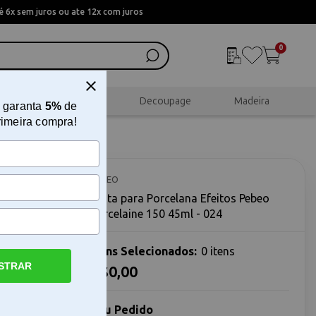
 6x sem juros ou ate 12x com juros
0
al
Scrapbook
Decoupage
Madeira
 garanta
5%
de
rimeira compra!
beo
PEBEO
Tinta para Porcelana Efeitos Pebeo
Porcelaine 150 45ml - 024
Itens Selecionados:
0 itens
STRAR
R$0,00
 45ml - 024
50 45ml -
Seu Pedido
a