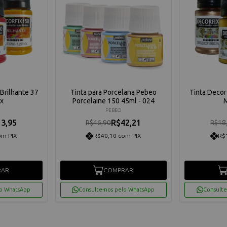
 Brilhante 37
Tinta para Porcelana Pebeo
Tinta Decor
ix
Porcelaine 150 45ml - 024
M
PEBEO
3,95
R$42,21
R$46,90
R$18
om PIX
R$40,10 com PIX
R$
RAR
COMPRAR
lo WhatsApp
Consulte-nos pelo WhatsApp
Consulte