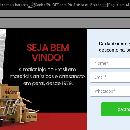
etes mais baratos
Ganhe 5% OFF com Pix à vista ou Boleto
Pague em Até
ho
Cavaletes
Pintura Artística
Pintura Artesan
Cadastre-se
e
desconto na p
ana Efeitos Pebeo Porcelaine 150 45ml - 024
Tinta para Porcelana Efeitos Pe
Porcelaine 150 45ml - 024
Sku. 201861
Detalhes do Produto
CADA
Tinta para Porcelana Pebeo Porcelaine 150
A Tinta para Porcelana Pebeo Porcelaine 1
024 é uma tinta à base de água desenvolvid