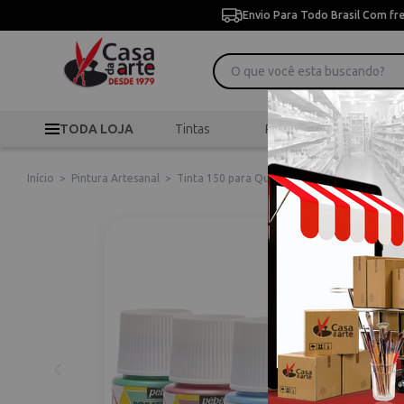
Envio Para Todo Brasil Com fr
TODA LOJA
Tintas
Pincéis
Desen
Início
>
Pintura Artesanal
>
Tinta 150 para Queima
>
Tinta para Porcel