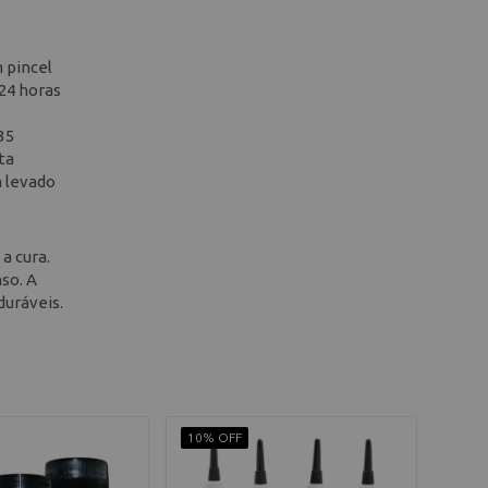
 pincel
 24 horas
35
ta
 levado
a cura.
nso. A
duráveis.
10% OFF
10% 