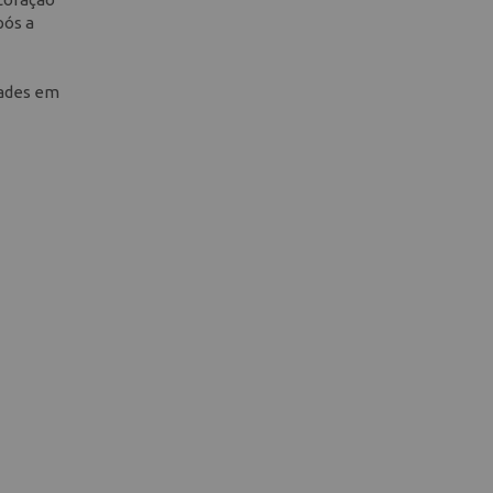
pós a
dades em