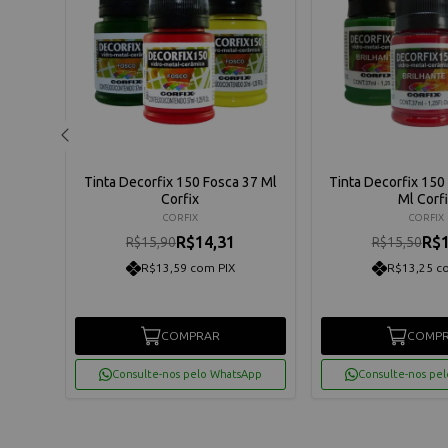
lana
Tinta Decorfix 150 Fosca 37 Ml
Tinta Decorfix 150
ne 150
Corfix
Ml Corf
eo -
CORFIX
CORFIX
R$14,31
R$1
R$15,90
R$15,50
R$13,59 com PIX
R$13,25 c
COMPRAR
COMP
App
Consulte-nos pelo WhatsApp
Consulte-nos pe