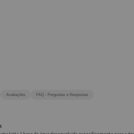
Avaliações
FAQ - Perguntas e Respostas
4
 uma tinta à base de água desenvolvida especificamente para a d