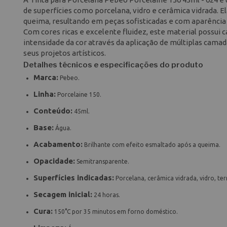
de superfícies como porcelana, vidro e cerâmica vidrada.
queima, resultando em peças sofisticadas e com aparência 
Com cores ricas e excelente fluidez, este material possui 
intensidade da cor através da aplicação de múltiplas cam
seus projetos artísticos.
Detalhes técnicos e especificações do produto
Marca:
Pebeo.
Linha:
Porcelaine 150.
Conteúdo:
45ml.
Base:
Água.
Acabamento:
Brilhante com efeito esmaltado após a queima.
Opacidade:
Semitransparente.
Superfícies indicadas:
Porcelana, cerâmica vidrada, vidro, terr
Secagem inicial:
24 horas.
Cura:
150°C por 35 minutos em forno doméstico.