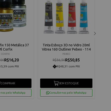
fix 150 Metálica 37
Tinta Esboço 3D no Vidro 20ml
Set I
l Corfix
Vitrea 160 Outliner Pebeo - 114
6 Co
C
CORFIX
PEBEO
R$16,20
R$50,85
,00
R$56,50
15,39 com PIX
R$48,31 com PIX
COMPRAR
SEM ESTOQUE
-nos pelo WhatsApp
Consulte-nos pelo WhatsApp