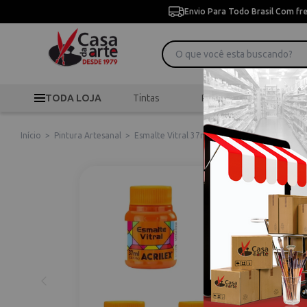
Envio Para Todo Brasil Com fr
TODA LOJA
Tintas
Pincéis
Desen
Início
>
Pintura Artesanal
>
Esmalte Vitral 37ml Acrilex - 08340