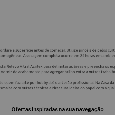
rdure a superfície antes de começar. Utilize pincéis de pelos curt
 e homogêneas. A secagem completa ocorre em 24 horas em ambie
 Pasta Relevo Vitral Acrilex para delimitar as áreas e preencha os e
o verniz de acabamento para agregar brilho extra a outros trabalh
de quem faz arte por hobby até o artesão profissional. Na Casa da 
malte com outras técnicas e tirar suas ideias do papel com a qua
Ofertas inspiradas na sua navegação