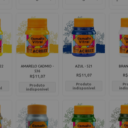
-
22
AMARELO CADMIO -
AZUL - 521
BRAN
536
R$11,07
R$
R$11,07
Produto
Pr
Produto
el
indisponível
indi
indisponível