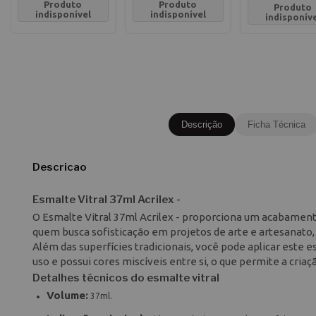
Produto
Produto
Produto
indisponível
indisponível
indisponív
Descrição
Ficha Técnica
Descricao
Esmalte Vitral 37ml Acrilex -
O Esmalte Vitral 37ml Acrilex - proporciona um acabamento
quem busca sofisticação em projetos de arte e artesanato, 
Além das superfícies tradicionais, você pode aplicar este
uso e possui cores miscíveis entre si, o que permite a cria
Detalhes técnicos do esmalte vitral
Volume:
37ml.