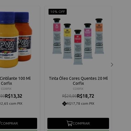
10% OFF
10% 
 Cintilante 100 Ml
Tinta Óleo Cores Quentes 20 Ml
Tint
Corfix
Corfix
CORFIX
CORFIX
R$13,32
R$18,72
,80
R$20,80
12,65 com PIX
R$17,78 com PIX
COMPRAR
COMPRAR