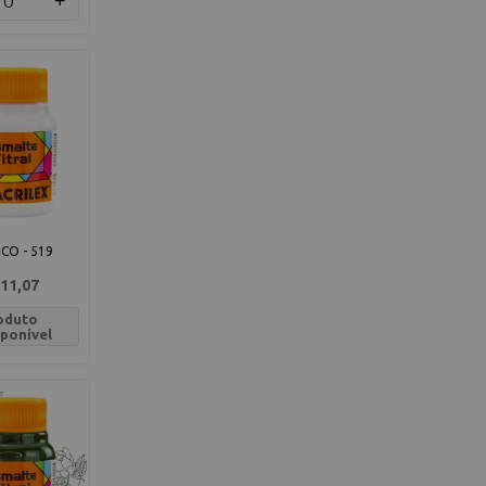
+
CO - 519
11,07
oduto
sponível