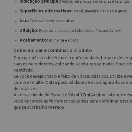
Indicação principal:
Vidros, cerâmicas, porcelanas e faianças.
Superfícies alternativas:
Metal, madeira, papelão e gesso.
Uso:
Exclusivamente decorativo.
Diluição:
Pode ser diluído com Solvente ou Thinner Acrilex.
Acabamento:
Brilhante e opaco.
Como aplicar e combinar o produto
Para garantir a aderência e a uniformidade, limpe e desengo
suaves ou redondos, aplicando a tinta em camadas finas
ventilado.
Se você deseja criar o efeito de vitrais clássicos, utilize a
com o esmalte. Outra possibilidade de uso é aplicá-lo com
decorativos.
A versatilidade do Esmalte Vitral 37ml Acrilex - atende des
você encontra as ferramentas certas para combinar este es
que seu trabalho merece.