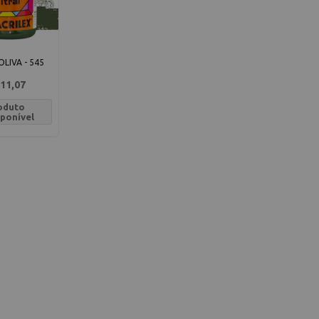
LIVA - 545
11,07
oduto
sponível