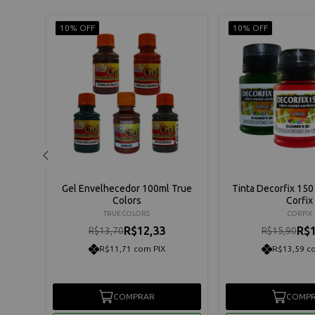
10% OFF
10% OFF
talica
Gel Envelhecedor 100ml True
Tinta Decorfix 150
Colors
Corfix
TRUE COLORS
CORFIX
R$12,33
R$1
R$13,70
R$15,90
R$11,71 com PIX
R$13,59 c
COMPRAR
COMP