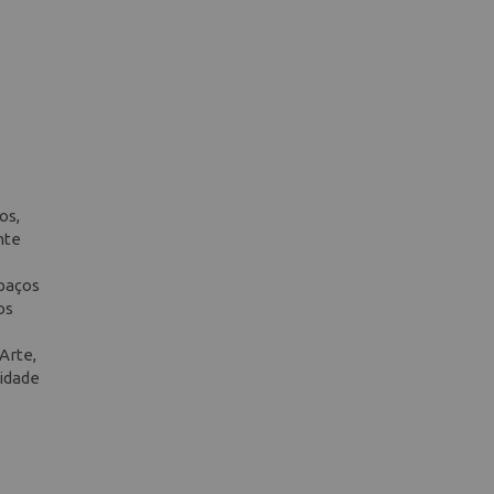
os,
nte
spaços
os
Arte,
lidade