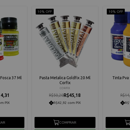
10% OFF
10% OFF
 Fosca 37 Ml
Pasta Metalica Goldfix 20 Ml
Tinta Pva
Corfix
CORFIX
4,31
R$45,18
R$50,20
R$14
om PIX
R$42,92 com PIX
R$
RAR
COMPRAR