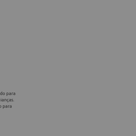
ado para
ianças.
o para