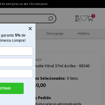
 6x sem juros ou ate 12x com juros
0
al
Scrapbook
Decoupage
Madeira
 garanta
5%
de
rimeira compra!
40
ACRILEX
Esmalte Vitral 37ml Acrilex - 08340
Itens Selecionados:
0 itens
R$0,00
STRAR
ral 37ml
ante e
 é indicado
Seu Pedido
e arte e
Nenhuma variacao adicionada ainda.