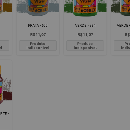
2
PRATA - 533
VERDE - 524
VERDE O
R$11,07
R$11,07
R$
Produto
Produto
Pr
el
indisponível
indisponível
indi
RTE -