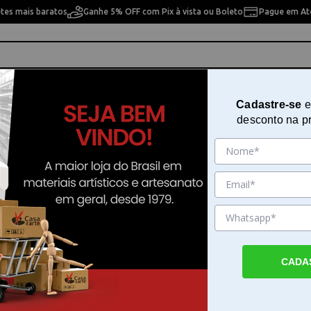
etes mais baratos
Ganhe 5% OFF com Pix à vista ou Boleto
Pague em Até
ho
Cavaletes
Pintura Artística
Pintura Artesan
Cadastre-se
e
desconto na p
Esmalte Vitral 37ml Acrilex - 083
Sku. 21990
Detalhes do Produto
CADA
Esmalte Vitral 37ml Acrilex - O Esmalte Vit
Acrilex - proporciona um acabamento brilh
opaco para peças decorativas. Este material
para quem busca sofisticação em projetos d