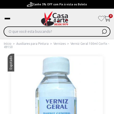
Ganhe 5% OFF com Pix à vista ou Boleto
0
Início
>
Auxiliares para Pintura
>
Vernizes
>
Verniz Geral 100ml Corfix -
49150
Esgotado