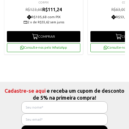
CORFIX
CORF
R$111,24
R
R$123,60
R$63,00
R$105,68 com PIX
R$53,87
2
x
de
R$55,62
sem juros
COMPRAR
COM
Consulte-nos pelo WhatsApp
Consulte-nos 
Cadastre-se aqui
e receba um cupom de desconto
de 5% na primeira compra!