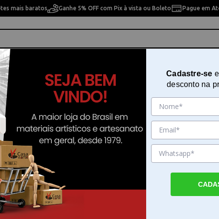
etes mais baratos
Ganhe 5% OFF com Pix à vista ou Boleto
Pague em Até
ho
Cavaletes
Pintura Artística
Pintura Artesan
Cadastre-se
e
desconto na p
 ml
Gel Base Tradicional True Colors
Sku. 20032
Detalhes do Produto
CADA
Gel Base Tradicional True Colors 250 ml pa
decoupage O Gel Base Tradicional True Col
é um recurso essencial para quem trabalha
técnica de decoupage. Ele possui uma form