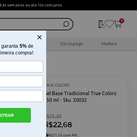
 6x sem juros ou ate 12x com juros
0
al
Scrapbook
Decoupage
Madeira
 garanta
5%
de
rimeira compra!
 250 ml
TRUE COLORS
Gel Base Tradicional True Colors
250 ml - Sku. 20032
STRAR
R$25,20
ra
ors 250 ml
R$22,68
 com a
ulação
R$21,55 com PIX