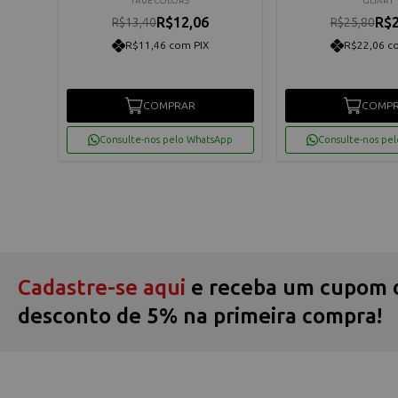
TRUE COLORS
GLIART
R$12,06
R$2
R$13,40
R$25,80
R$11,46 com PIX
R$22,06 c
COMPRAR
COMP
App
Consulte-nos pelo WhatsApp
Consulte-nos pe
Cadastre-se aqui
e receba um cupom 
desconto de 5% na primeira compra!