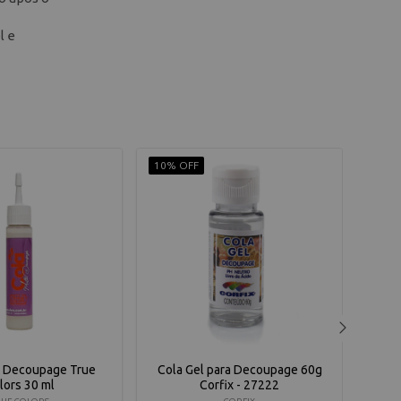
l e
10% OFF
10% 
i Decoupage True
Cola Gel para Decoupage 60g
Col
lors 30 ml
Corfix - 27222