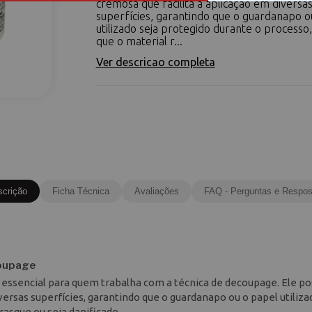
cremosa que facilita a aplicação em diversa
superfícies, garantindo que o guardanapo o
utilizado seja protegido durante o processo
que o material r...
Ver descricao completa
scrição
Ficha Técnica
Avaliações
FAQ - Perguntas e Respos
coupage
 essencial para quem trabalha com a técnica de decoupage. Ele po
ersas superfícies, garantindo que o guardanapo ou o papel utiliza
rasgue ou seja danificado.