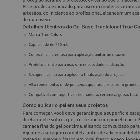
Este produto é indicado para uso em madeira, cerâmica, 
artesãos, do iniciante ao profissional, alcancem um 
de manuseio.
Detalhes técnicos do Gel Base Tradicional True C
Marca True Colors.
Capacidade de 250 ml.
Consistência cremosa para aplicação uniforme e suave.
Produto pronto para uso, sem necessidade de diluição.
Secagem rápida para agilizar a finalização do projeto.
Alto rendimento, onde pequenas quantidades cobrem grandes 
Compatível com superfícies de madeira, cerâmica, gesso, tela, i
Como aplicar o gel em seus projetos
Para começar, você deve garantir que a superfície estej
diretamente sobre a peça utilizando um pincel macio. 
camada fina do gel por cima, alisando com cuidado para
Aguarde a secagem completa antes de adicionar detalhes
material, guarde o frasco em local fresco e seco, longe