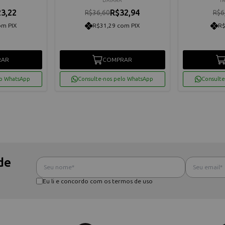
DAIARA
T
3,22
R$32,94
R$36,60
R$6
om PIX
R$31,29 com PIX
R$
RAR
COMPRAR
lo WhatsApp
Consulte-nos pelo WhatsApp
Consulte
de
Eu li e concordo com os termos de uso