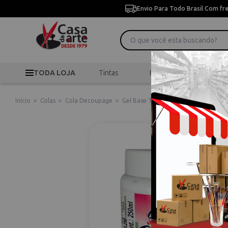
Envio Para Todo Brasil Com fr
TODA LOJA
Tintas
Pincéis
Desen
Início
>
Colas
>
Cola Decoupage
>
Gel Base Tradicional True Colors 250