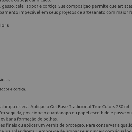
gesso, tela, isopor e cortiça. Sua composição permite que artista
acabamento impecável em seus projetos de artesanato com maior fa
olors
áreas.
sopor e cortiça.
a limpa e seca. Aplique o Gel Base Tradicional True Colors 250 ml
Em seguida, posicione o guardanapo ou papel escolhido e passe ou
 evitar a formação de bolhas.
 finais ou aplicar um verniz de proteção. Para conservar a quali
 da luz solar direta. Lembre-se de limpar seus pincéis com água lo