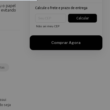
s
u o papel
Calcule o frete e prazo de entrega
, evitando
Entregas para o CEP:
Calcular
Não sei meu CEP
tas
ssui
do seja