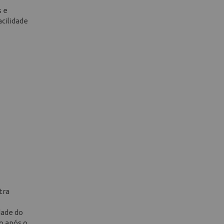
s e
cilidade
tra
dade do
go após o