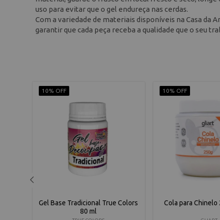
uso para evitar que o gel endureça nas cerdas.
Com a variedade de materiais disponíveis na Casa da Art
garantir que cada peça receba a qualidade que o seu tr
10% OFF
10% OFF
apel
Gel Base Tradicional True Colors
Cola para Chinelo 
80 ml