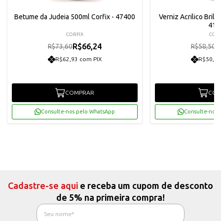
Betume da Judeia 500ml Corfix - 47400
Verniz Acrilico Brilh
414
CORFIX
CORF
R$66,24
R
R$73,60
R$58,50
R$62,93 com PIX
R$50,02
COMPRAR
COM
Consulte-nos pelo WhatsApp
Consulte-nos 
Cadastre-se aqui
e receba um cupom de desconto
de 5% na primeira compra!