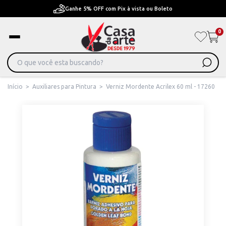
Pague em Até 6x sem juros ou ate 12x com juros
0
Início
>
Auxiliares para Pintura
>
Verniz Mordente Acrilex 60 ml - 17260