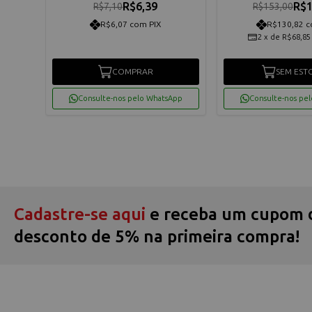
0
R$6,39
R$1
R$7,10
R$153,00
R$6,07 com PIX
R$130,82 c
os
2
x
de
R$68,85
COMPRAR
SEM EST
App
Consulte-nos pelo WhatsApp
Consulte-nos pe
Cadastre-se aqui
e receba um cupom 
desconto de 5% na primeira compra!