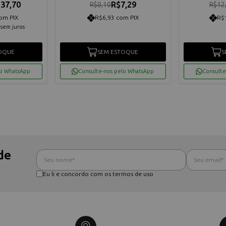
37,70
R$7,29
R$8,10
R$12
om PIX
R$6,93 com PIX
R$
sem juros
OQUE
SEM ESTOQUE
S
lo WhatsApp
Consulte-nos pelo WhatsApp
Consulte
de
Eu li e concordo com os termos de uso