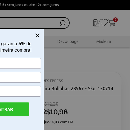
 6x sem juros ou ate 12x com juros
0
al
Scrapbook
Decoupage
Madeira
 garanta
5%
de
rimeira compra!
WESTPRESS
Tira Bolinhas 23967 - Sku. 150714
R$12,20
STRAR
ira
R$10,98
l para
 acessórios
R$10,43 com PIX
s bolinhas