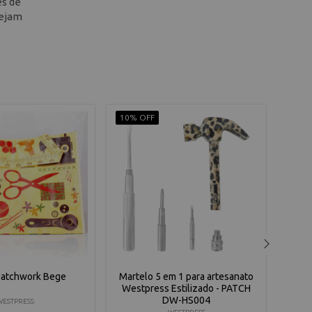
és de
sejam
10% OFF
10% 
Patchwork Bege
Martelo 5 em 1 para artesanato
Vap
Westpress Estilizado - PATCH
DW-HS004
WESTPRESS