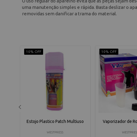
O uso regular do aparelho evita que as peças sejam des
uma manutenção simples e rápida. Basta deslizar o apa
removidas sem danificar a trama do material.
10% OFF
10% OFF
5300
Estojo Plastico Patch Multiuso
Vaporizador de R
WESTPRESS
WESTPRES