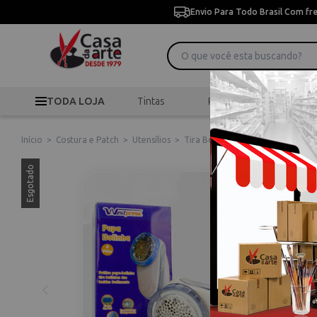
Envio Para Todo Brasil Com fr
TODA LOJA
Tintas
Pincéis
Desen
Início
>
Costura e Patch
>
Utensílios
>
Tira Bolinhas 23967
Esgotado