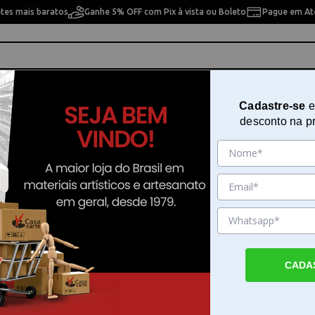
etes mais baratos
Ganhe 5% OFF com Pix à vista ou Boleto
Pague em Até
ho
Cavaletes
Pintura Artística
Pintura Artesan
Cadastre-se
e
desconto na p
Tira Bolinhas 23967
Sku. 150714
Detalhes do Produto
CADA
Tira Bolinhas para renovação de tecidos O T
Bolinhas da Westpress é a ferramenta idea
quem busca manter a aparência de roupas e
sempre impecável. Este aparelho remove a