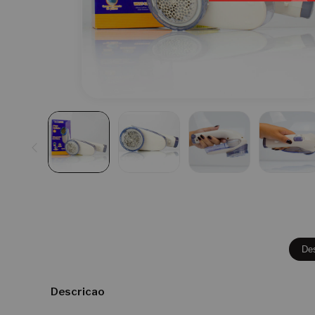
De
Descricao