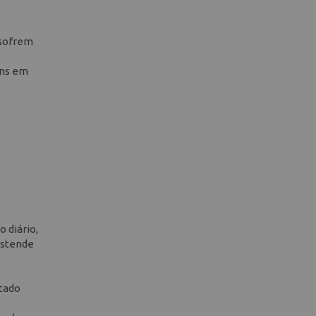
 sofrem
ens em
 diário,
estende
ltado