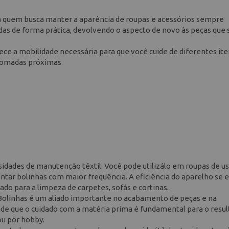
ra quem busca manter a aparência de roupas e acessórios sempre
das de forma prática, devolvendo o aspecto de novo às peças que
ce a mobilidade necessária para que você cuide de diferentes it
 tomadas próximas.
idades de manutenção têxtil. Você pode utilizálo em roupas de uso
entar bolinhas com maior frequência. A eficiência do aparelho se 
do para a limpeza de carpetes, sofás e cortinas.
 Bolinhas é um aliado importante no acabamento de peças e na
nde que o cuidado com a matéria prima é fundamental para o resu
 ou por hobby.