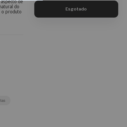
 aspecto de
atural do
, o produto
tas