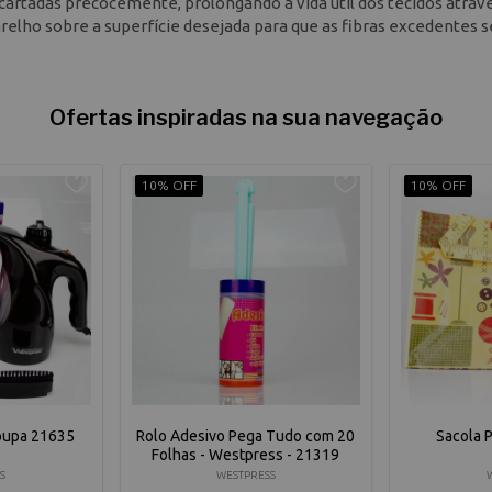
cartadas precocemente, prolongando a vida útil dos tecidos atrav
relho sobre a superfície desejada para que as fibras excedentes 
Ofertas inspiradas na sua navegação
10% OFF
10% OFF
oupa 21635
Rolo Adesivo Pega Tudo com 20
Sacola 
Folhas - Westpress - 21319
S
WESTPRESS