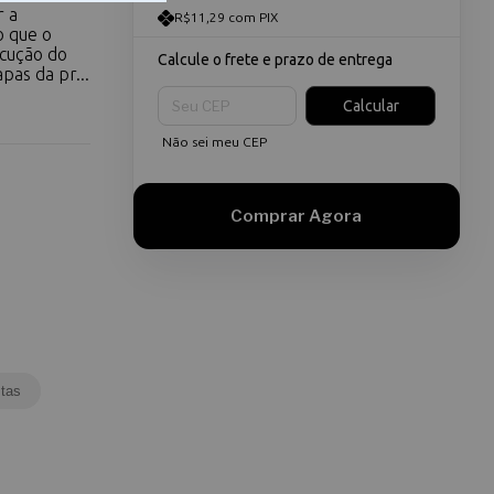
r a
R$11,29 com PIX
o que o
cução do
Calcule o frete e prazo de entrega
pas da pr...
Entregas para o CEP:
Calcular
Não sei meu CEP
tas