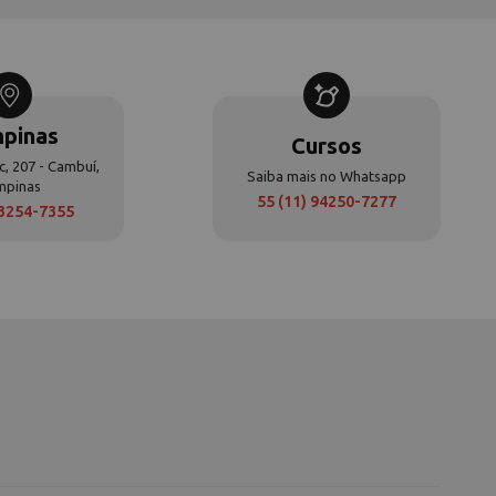
pinas
Cursos
c, 207 - Cambuí,
Saiba mais no Whatsapp
mpinas
55 (11) 94250-7277
 3254-7355