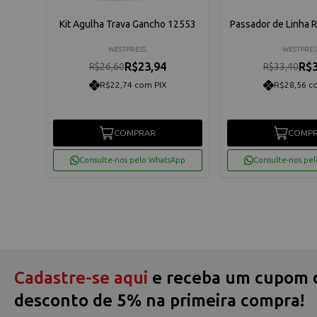
netes
Kit Agulha Trava Gancho 12553
Passador de Linha R
WESTPRESS
WESTPRES
R$23,94
R$3
R$26,60
R$33,40
R$22,74 com PIX
R$28,56 c
COMPRAR
COMP
App
Consulte-nos pelo WhatsApp
Consulte-nos pe
Cadastre-se aqui
e receba um cupom 
desconto de 5% na primeira compra!