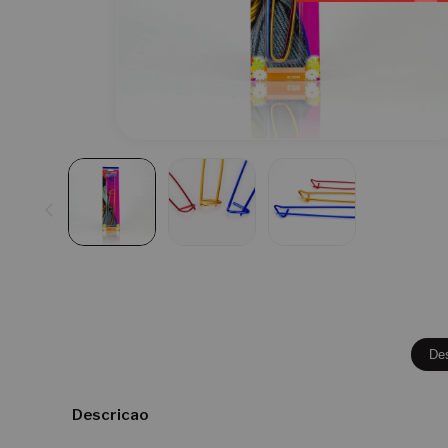
De
Descricao