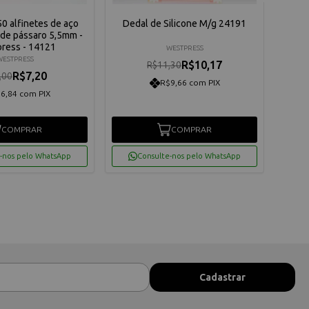
0 alfinetes de aço
Dedal de Silicone M/g 24191
Clip
de pássaro 5,5mm -
ress - 14121
WESTPRESS
WESTPRESS
R$10,17
R$11,30
R$7,20
,00
R$9,66 com PIX
6,84 com PIX
COMPRAR
COMPRAR
-nos pelo WhatsApp
Consulte-nos pelo WhatsApp