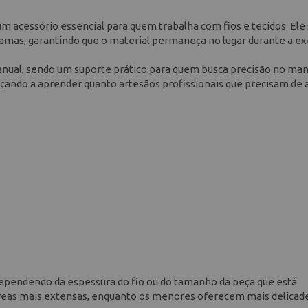
m acessório essencial para quem trabalha com fios e tecidos. Ele
 tramas, garantindo que o material permaneça no lugar durante a e
manual, sendo um suporte prático para quem busca precisão no ma
çando a aprender quanto artesãos profissionais que precisam de a
dependendo da espessura do fio ou do tamanho da peça que está
r áreas mais extensas, enquanto os menores oferecem mais delica