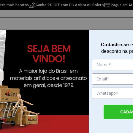
etes mais baratos
Ganhe 5% OFF com Pix à vista ou Boleto
Pague em Até
ho
Cavaletes
Pintura Artística
Pintura Artesan
Cadastre-se
e
desconto na p
ete com 3 medidas - Westpress - 25193
Conjunto de alfinete com 3 medid
Westpress - 25193
Sku. 153695
Detalhes do Produto
CADA
Conjunto de alfinete com 3 medidas - West
Conjunto de alfinete com 3 medidas - Westp
um acessório essencial para quem trabalha 