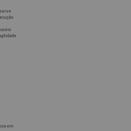
 serve
xecução
nuseio
gilidade
deza em