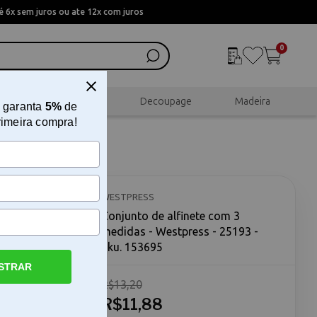
 6x sem juros ou ate 12x com juros
0
al
Scrapbook
Decoupage
Madeira
 garanta
5%
de
rimeira compra!
as -
WESTPRESS
Conjunto de alfinete com 3
medidas - Westpress - 25193 -
Sku. 153695
STRAR
R$13,20
press - O
ress - é
R$11,88
com fios e