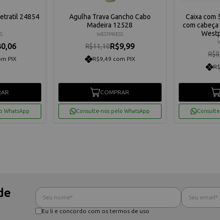
etratil 24854
Agulha Trava Gancho Cabo
Caixa com 5
Madeira 12528
com cabeça 
Westp
S
WESTPRESS
0,06
R$9,99
R$11,10
R$8
om PIX
R$9,49 com PIX
R$
RAR
COMPRAR
lo WhatsApp
Consulte-nos pelo WhatsApp
Consulte
de
Eu li e concordo com os termos de uso