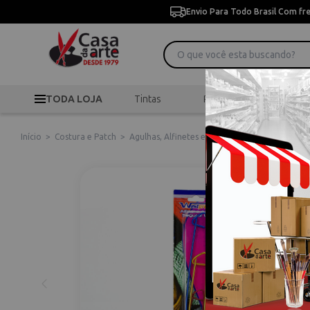
Envio Para Todo Brasil Com fr
TODA LOJA
Tintas
Pincéis
Desen
Início
>
Costura e Patch
>
Agulhas, Alfinetes e Clips
>
Conjunto de alfin