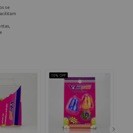
os se
acilitam
ntas,
te
10% OFF
10% 