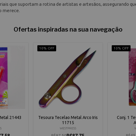
ais que suportam a rotina de artistas e artesãos, assegurando qu
ho merece.
Ofertas inspiradas na sua navegação
10% OFF
10% OFF
Metal 21443
Tesoura Tecelao Metal Arco Iris
Conj. 1 Te
11715
A
S
WESTPRESS
7,58
R$87,75
R$97,50
R$45