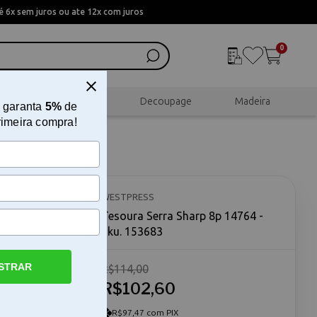
 6x sem juros ou ate 12x com juros
0
al
Scrapbook
Decoupage
Madeira
 garanta
5%
de
rimeira compra!
WESTPRESS
Tesoura Serra Sharp 8p 14764 -
Sku. 153683
STRAR
R$114,00
os A
R$102,60
de corte e
ento, ela
R$97,47 com PIX