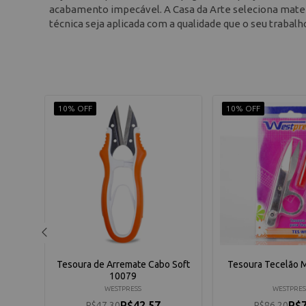
acabamento impecável. A Casa da Arte seleciona materi
técnica seja aplicada com a qualidade que o seu trabal
10% OFF
10% OFF
10420
Tesoura de Arremate Cabo Soft
Tesoura Tecelão 
10079
WESTPRESS
WESTPRES
R$42,57
R$7
R$47,30
R$86,20