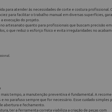
a para atender às necessidades de corte e costura profissional.
 para facilitar o trabalho manual em diversas superfícies, gar
 a execução do projeto.
 no artesanato quanto para profissionais que buscam precisão em
dos, o que reduz o esforço físico e evita irregularidades no acaba
sional.
e
por mais tempo, a manutenção preventiva é fundamental. A recom
as e no parafuso sempre que for necessário. Esse cuidado simples 
 de abertura e fechamento.
ura, ter a ferramenta correta viabiliza a criação de peças com