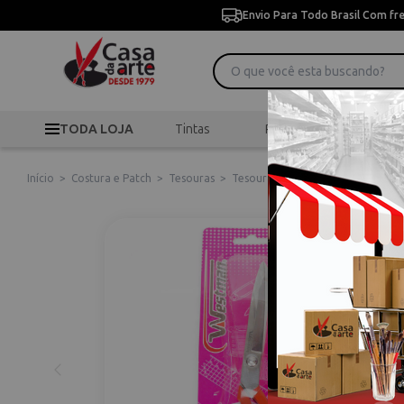
Envio Para Todo Brasil Com fr
TODA LOJA
Tintas
Pincéis
Desen
Início
>
Costura e Patch
>
Tesouras
>
Tesoura Serra Sharp 8p 14764