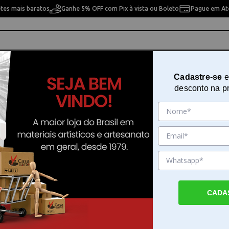
etes mais baratos
Ganhe 5% OFF com Pix à vista ou Boleto
Pague em Até
ho
Cavaletes
Pintura Artística
Pintura Artesan
Cadastre-se
e
desconto na p
Tesoura Serra Sharp 8p 14764
Sku. 153683
Detalhes do Produto
CADA
Tesoura Serra Sharp 8p para cortes precis
Tesoura Serra Sharp 8p é uma ferramenta
desenvolvida para atender às necessidades 
costura profissional. Com 20cm de comprim