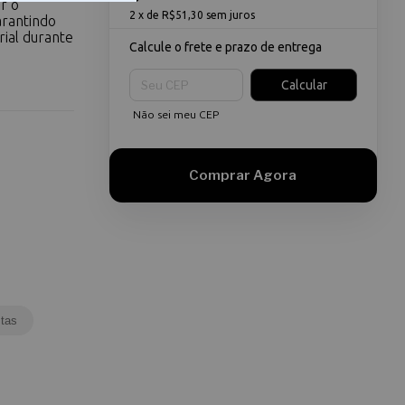
r o
2
x de
R$51,30
sem juros
arantindo
rial durante
Calcule o frete e prazo de entrega
Entregas para o CEP:
Calcular
Não sei meu CEP
tas