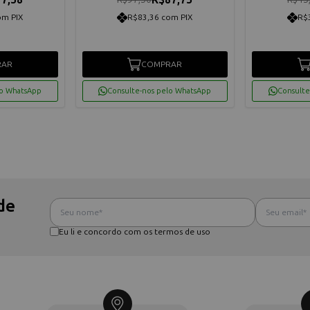
om PIX
R$83,36 com PIX
R$
RAR
COMPRAR
lo WhatsApp
Consulte-nos pelo WhatsApp
Consulte
de
Eu li e concordo com os termos de uso