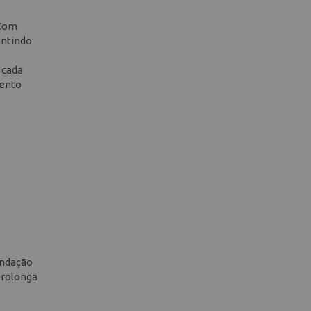
 Com
antindo
 cada
mento
endação
prolonga