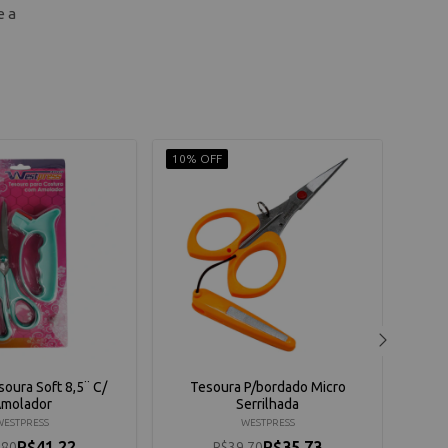
e a
10% OFF
10% 
soura Soft 8,5¨ C/
Tesoura P/bordado Micro
Te
molador
Serrilhada
WESTPRESS
WESTPRESS
R$41,22
R$35,73
,80
R$39,70