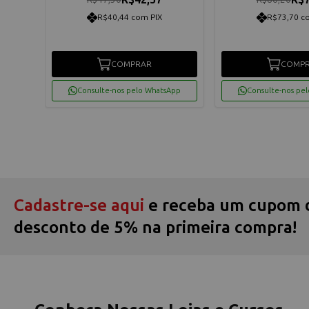
R$40,44 com PIX
R$73,70 c
COMPRAR
COMP
App
Consulte-nos pelo WhatsApp
Consulte-nos pe
Cadastre-se aqui
e receba um cupom 
desconto de 5% na primeira compra!