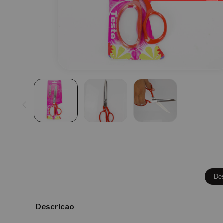
De
Descricao