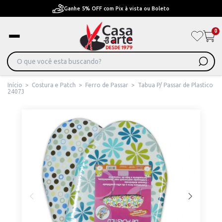
Ganhe 5% OFF com Pix à vista ou Boleto
0
Início
>
Costura e Patch
>
Ferro de Passar
>
Tabua P/ Passar de Plastico
24073