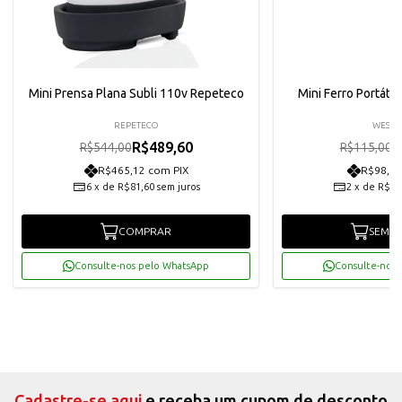
Mini Prensa Plana Subli 110v Repeteco
Mini Ferro Portátil
REPETECO
WESTP
R$489,60
R
R$544,00
R$115,00
R$465,12 com PIX
R$98,33
6
x
de
R$81,60
sem juros
2
x
de
R$51
COMPRAR
SEM E
Consulte-nos pelo WhatsApp
Consulte-nos 
Cadastre-se aqui
e receba um cupom de desconto