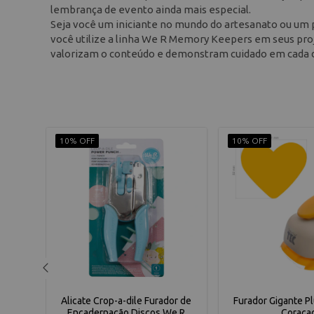
lembrança de evento ainda mais especial.
Seja você um iniciante no mundo do artesanato ou um pr
você utilize a linha We R Memory Keepers em seus proj
valorizam o conteúdo e demonstram cuidado em cada de
10% OFF
10% OFF
Happy
Alicate Crop-a-dile Furador de
Furador Gigante P
emory
Encadernação Discos We R
Coraca