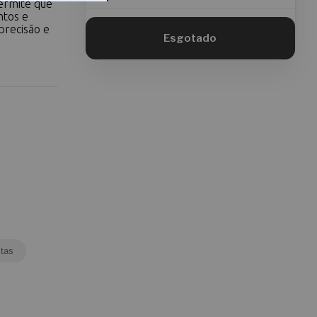
permite que
ntos e
precisão e
tas