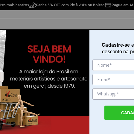
etes mais baratos
Ganhe 5% OFF com Pix à vista ou Boleto
Pague em Até
ho
Cavaletes
Pintura Artística
Pintura Artesan
Cadastre-se
e
desconto na p
Box
Punch Board 71334-0 Gift Box
Sku. 87386
Detalhes do Produto
CADA
Crie embalagens personalizadas com o Pun
Gift Box O Punch Board -0 Gift Box da We
Keepers é uma ferramenta de corte e vinc
desenvolvida para facilitar a criação de mo