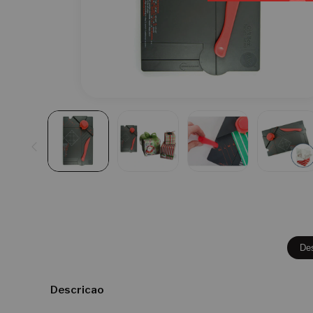
De
Descricao