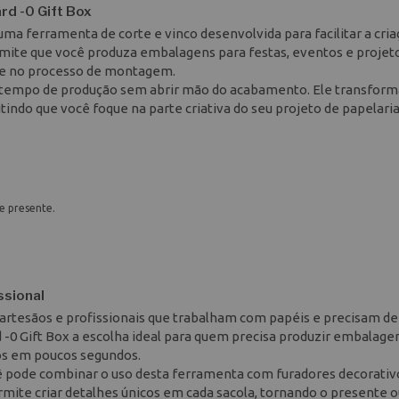
d -0 Gift Box
a ferramenta de corte e vinco desenvolvida para facilitar a cria
rmite que você produza embalagens para festas, eventos e projet
dade no processo de montagem.
 tempo de produção sem abrir mão do acabamento. Ele transform
ndo que você foque na parte criativa do seu projeto de papelaria
e presente.
ssional
 artesãos e profissionais que trabalham com papéis e precisam de
rd -0 Gift Box a escolha ideal para quem precisa produzir embalag
os em poucos segundos.
cê pode combinar o uso desta ferramenta com furadores decorativ
ite criar detalhes únicos em cada sacola, tornando o presente o