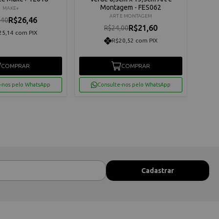
Montagem - FES062
MAKE+
ART E MONTAGEM
R$26,46
,40
R$21,60
R$24,00
25,14 com PIX
R$20,52 com PIX
COMPRAR
COMPRAR
-nos pelo WhatsApp
Consulte-nos pelo WhatsApp