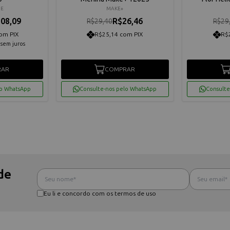
IE
MAKE+
08,09
R$26,46
R$29,40
R$29
om PIX
R$25,14 com PIX
R$
sem juros
RAR
COMPRAR
lo WhatsApp
Consulte-nos pelo WhatsApp
Consulte
de
Eu li e concordo com os termos de uso