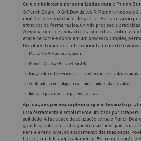
Crie embalagens personalizadas com o Punch Boar
O Punch Board -0 Gift Box da We R Memory Keepers é um
modelos personalizados de sacolas. Este acessório pe
artísticos de forma rápida, unindo precisão e pratici
O equipamento é indicado para quem busca otimizar o
etapa de corte e dobra em um processo simples, permiti
Detalhes técnicos da ferramenta de corte e vinco
Marca We R Memory Keepers.
Modelo Gift Box Punch Board -0.
Função de corte e vinco para a confecção de sacolas e caixas d
Conteúdo da embalagem com uma unidade do produto.
Indicado para uso com papéis diversos.
Aplicações para scrapbooking e artesanato profi
Esta ferramenta é amplamente utilizada por scrapers,
agilidade. A facilidade de utilização torna o Punch Boa
grande quantidade, entregando resultados padronizad
Para elevar o nível do acabamento das suas peças, vo
bordas, vendidos separadamente. Essa combinação perm