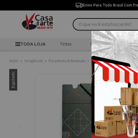
Envio Para Todo Brasil Com fr
TODA LOJA
Tintas
Pincéis
Desen
Início
>
Scrapbook
>
Furadores Artesanais
>
Punch Board 71334-0 Gift 
Esgotado