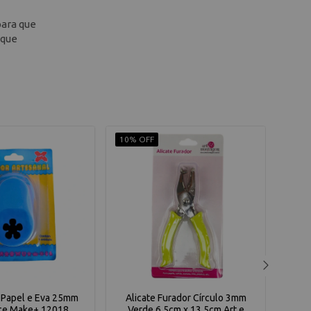
para que
 que
10% OFF
10% 
 Papel e Eva 25mm
Alicate Furador Círculo 3mm
Fur
ice Make+ 12018
Verde 6,5cm x 13,5cm Art e