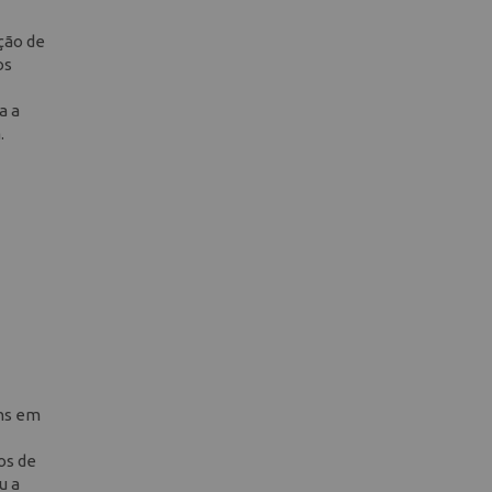
ção de
os
a a
.
ens em
os de
u a