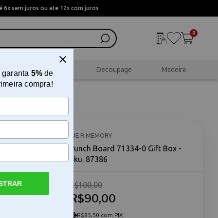
 6x sem juros ou ate 12x com juros
0
al
Scrapbook
Decoupage
Madeira
 garanta
5%
de
rimeira compra!
WE R MEMORY
Punch Board 71334-0 Gift Box -
Sku. 87386
STRAR
R$100,00
ch Board -0
 R Memory
R$90,00
o
delos
R$85,50 com PIX