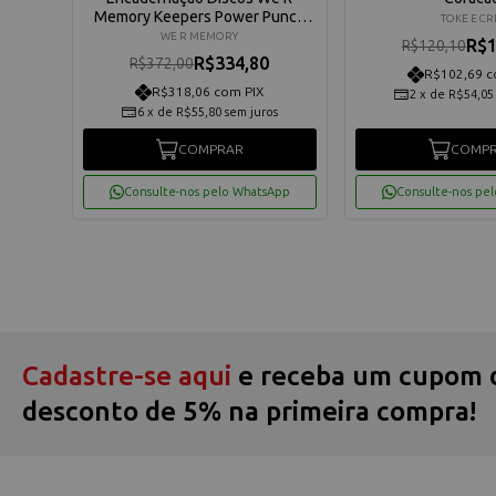
Memory Keepers Power Punch
TOKE E CR
661367
WE R MEMORY
R$1
R$120,10
R$334,80
R$372,00
R$102,69 c
R$318,06 com PIX
2
x
de
R$54,05
6
x
de
R$55,80
sem juros
COMPRAR
COMP
App
Consulte-nos pelo WhatsApp
Consulte-nos pe
Cadastre-se aqui
e receba um cupom 
desconto de 5% na primeira compra!