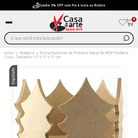
Ganhe 5% OFF com Pix à vista ou Boleto
0
Início
>
Madeira
>
Porta Panetone de Pinheiro Natal de MDF Madeira
Crua - Tamanho: 17 x 17 x 13 cm
Esgotado