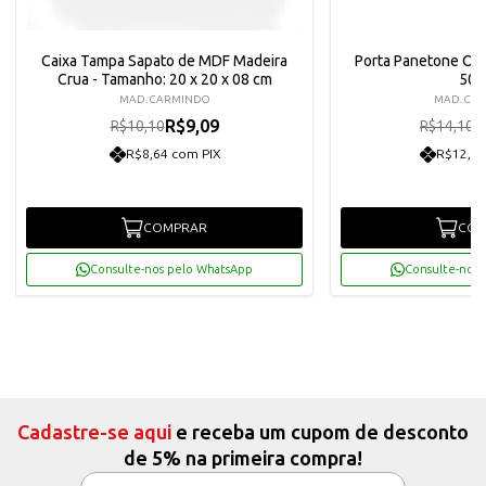
Caixa Tampa Sapato de MDF Madeira
Porta Panetone On
Crua - Tamanho: 20 x 20 x 08 cm
500
MAD. CARMINDO
MAD. CA
R$9,09
R
R$10,10
R$14,10
R$8,64 com PIX
R$12,06
COMPRAR
COM
Consulte-nos pelo WhatsApp
Consulte-nos 
Cadastre-se aqui
e receba um cupom de desconto
de 5% na primeira compra!