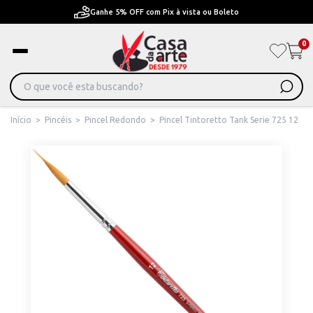
Ganhe 5% OFF com Pix à vista ou Boleto
0
Início
>
Pincéis
>
Pincel Redondo
>
Pincel Tintoretto Tank Serie 725 12