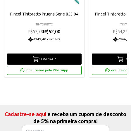
Pincel Tintoretto Prugna Serie 853 04
Pincel Tintoretto P
TINTORETTO
TINTOR
R$52,00
R
R$57,78
R$54,22
R$49,40 com PIX
R$46,36
COMPRAR
COM
Consulte-nos pelo WhatsApp
Consulte-nos 
Cadastre-se aqui
e receba um cupom de desconto
de 5% na primeira compra!