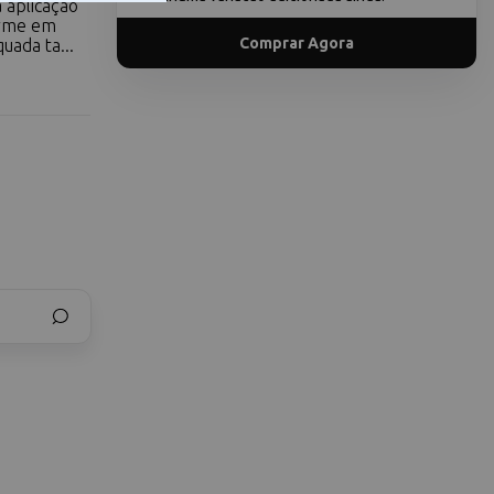
 aplicação
orme em
Comprar Agora
uada ta...