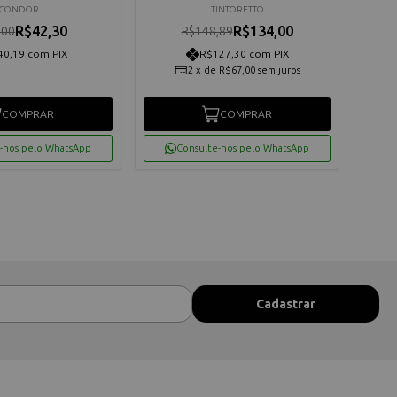
CONDOR
TINTORETTO
R$42,30
R$134,00
,00
R$148,89
40,19 com PIX
R$127,30 com PIX
2
x
de
R$67,00
sem juros
COMPRAR
COMPRAR
-nos pelo WhatsApp
Consulte-nos pelo WhatsApp