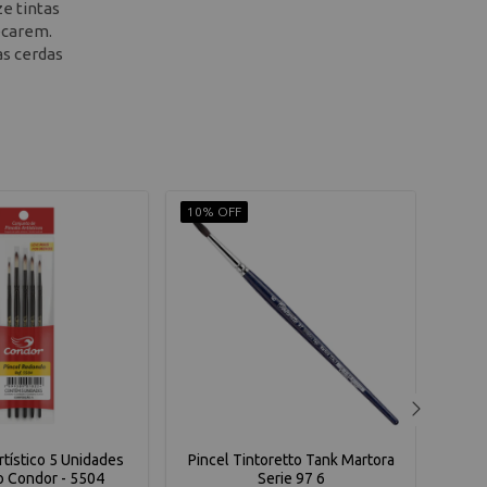
ze tintas
ecarem.
as cerdas
10% OFF
10% 
Artístico 5 Unidades
Pincel Tintoretto Tank Martora
Pinc
 Condor - 5504
Serie 97 6