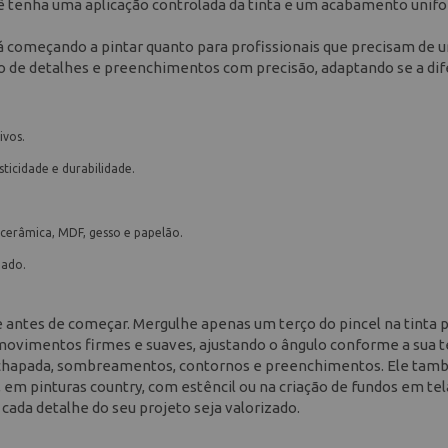
 tenha uma aplicação controlada da tinta e um acabamento uni
 começando a pintar quanto para profissionais que precisam de 
iação de detalhes e preenchimentos com precisão, adaptando se a di
ivos.
ticidade e durabilidade.
, cerâmica, MDF, gesso e papelão.
gado.
 antes de começar. Mergulhe apenas um terço do pincel na tinta 
 movimentos firmes e suaves, ajustando o ângulo conforme a sua t
ura chapada, sombreamentos, contornos e preenchimentos. Ele ta
, em pinturas country, com estêncil ou na criação de fundos em tel
cada detalhe do seu projeto seja valorizado.