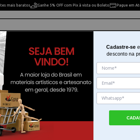
etes mais baratos
Ganhe 5% OFF com Pix à vista ou Boleto
Pague em Até
ho
Cavaletes
Pintura Artística
Pintura Artesan
Cadastre-se
e
desconto na p
Pincel 121 Escolar Redondo
Sku. 147542
Detalhes do Produto
CADA
Pincel 121 Escolar Redondo para diversas t
pintura O Pincel 121 Escolar Redondo aten
busca versatilidade em trabalhos artísticos,
e escolares. Sua estrutura permite um de