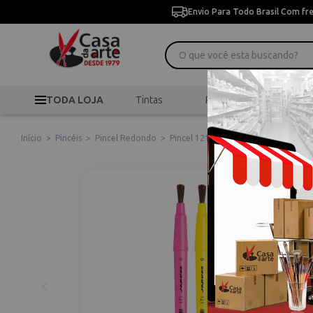
Envio Para Todo Brasil Com fr
TODA LOJA
Tintas
Pincéis
Desen
Início
>
Pincéis
>
Pincel Redondo
>
Pincel 121 Escolar Redondo