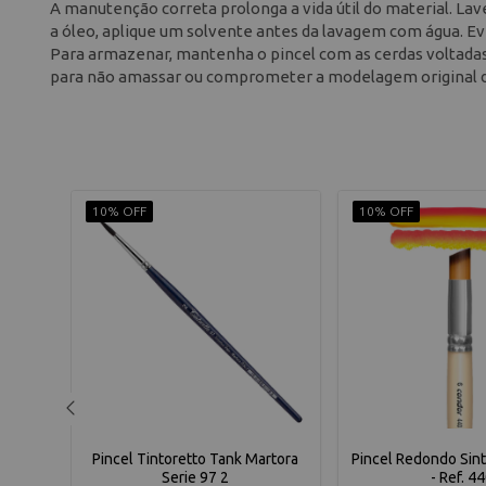
A manutenção correta prolonga a vida útil do material. Lave
a óleo, aplique um solvente antes da lavagem com água. E
Para armazenar, mantenha o pincel com as cerdas voltadas 
para não amassar ou comprometer a modelagem original d
10% OFF
10% OFF
Condor
Pincel Tintoretto Tank Martora
Pincel Redondo Sin
Serie 97 2
- Ref. 4