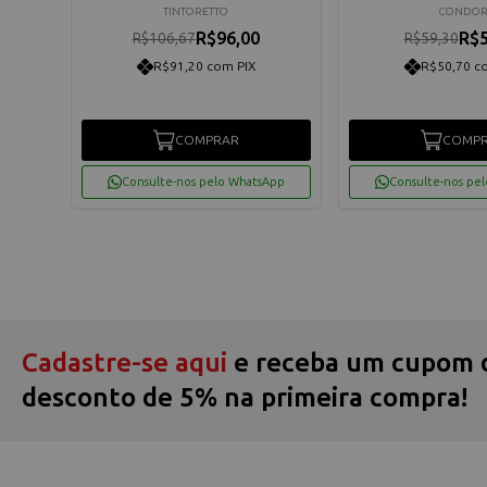
TINTORETTO
CONDO
R$96,00
R$5
R$106,67
R$59,30
R$91,20 com PIX
R$50,70 c
COMPRAR
COMP
App
Consulte-nos pelo WhatsApp
Consulte-nos pe
Cadastre-se aqui
e receba um cupom 
desconto de 5% na primeira compra!