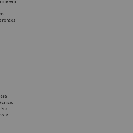
forme em
um
ferentes
para
écnica.
mbém
as. A