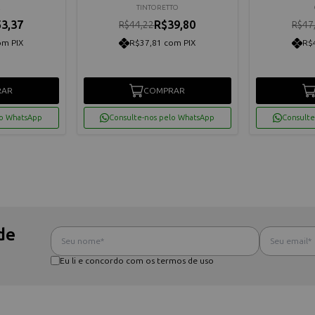
R
TINTORETTO
3,37
R$39,80
R$44,22
R$47
om PIX
R$37,81 com PIX
R$
RAR
COMPRAR
lo WhatsApp
Consulte-nos pelo WhatsApp
Consulte
de
Eu li e concordo com os termos de uso