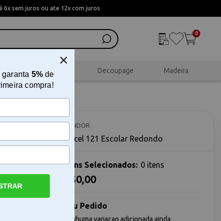
 6x sem juros ou ate 12x com juros
0
al
Scrapbook
Decoupage
Madeira
 garanta
5%
de
rimeira compra!
CONDOR
Pincel 121 Escolar Redondo
Itens Selecionados:
0 itens
R$0,00
STRAR
écnicas de
de a quem
 decorativos
Seu Pedido
sempenho
Nenhuma variacao adicionada ainda.