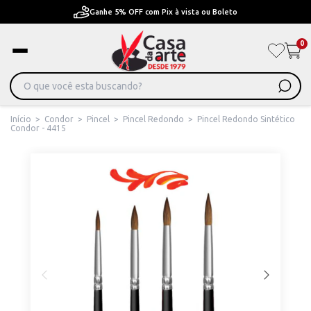
Pague em Até 6x sem juros ou ate 12x com juros
0
Início
>
Condor
>
Pincel
>
Pincel Redondo
>
Pincel Redondo Sintético
Condor - 4415