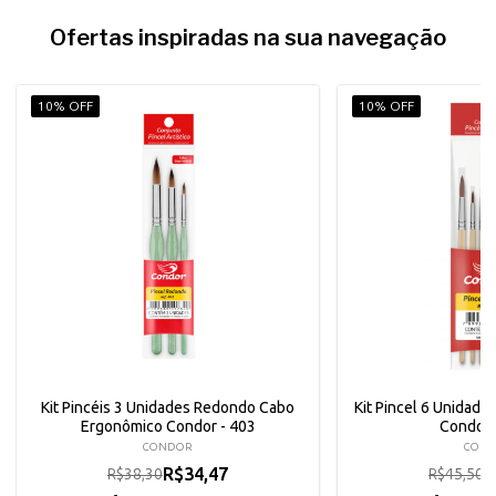
Ofertas inspiradas na sua navegação
10% OFF
10% OFF
Kit Pincéis 3 Unidades Redondo Cabo
Kit Pincel 6 Unidade
Ergonômico Condor - 403
Condor 
CONDOR
CON
R$34,47
R
R$38,30
R$45,50