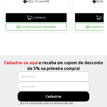
R$32,75 com PIX
R$38,90
COMPRAR
COM
Consulte-nos pelo WhatsApp
Consulte-nos 
Cadastre-se aqui
e receba um cupom de desconto
de 5% na primeira compra!
Eu li e concordo com os termos de uso