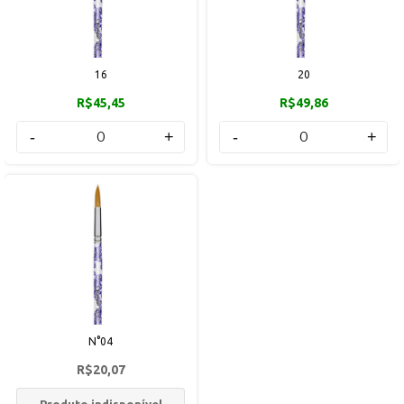
16
20
R$45,45
R$49,86
-
+
-
+
N°04
R$20,07
Produto indisponível