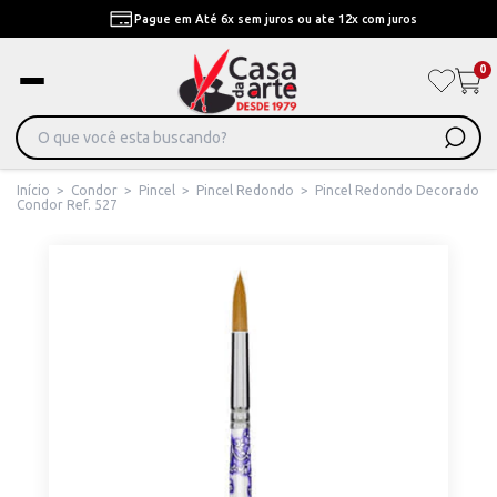
Pague em Até 6x sem juros ou ate 12x com juros
0
Início
>
Condor
>
Pincel
>
Pincel Redondo
>
Pincel Redondo Decorado
Condor Ref. 527