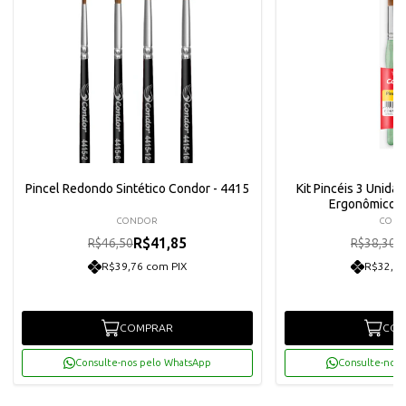
Pincel Redondo Sintético Condor - 4415
Kit Pincéis 3 Unid
Ergonômico C
CONDOR
CON
R$41,85
R
R$46,50
R$38,30
R$39,76 com PIX
R$32,75
COMPRAR
COM
Consulte-nos pelo WhatsApp
Consulte-nos 