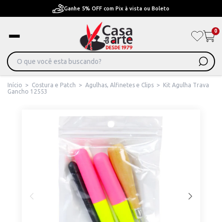
Ganhe 5% OFF com Pix à vista ou Boleto
0
Início
>
Costura e Patch
>
Agulhas, Alfinetes e Clips
>
Kit Agulha Trava
Gancho 12553