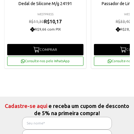
Dedal de Silicone M/g 24191
Passador de Linha
WESTPRESS
WESTP
R$10,17
R
R$11,30
R$33,40
R$9,66 com PIX
R$28,56
COMPRAR
COM
Consulte-nos pelo WhatsApp
Consulte-nos 
Cadastre-se aqui
e receba um cupom de desconto
de 5% na primeira compra!