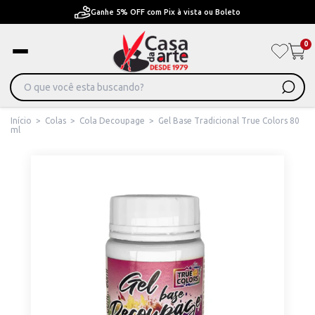
Pague em Até 6x sem juros ou ate 12x com juros
0
Início
>
Colas
>
Cola Decoupage
>
Gel Base Tradicional True Colors 80
ml