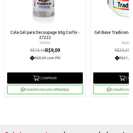
Cola Gel para Decoupage 60g Corfix -
Gel Base Tradicional
27222
CORFIX
TRUE C
R$9,09
R
R$10,10
R$25,20
R$8,64 com PIX
R$21,55
COMPRAR
COM
Consulte-nos pelo WhatsApp
Consulte-nos 