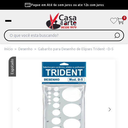
Pague em Até 6x sem juros ou ate 12x com juros
0
Início
>
Desenho
>
Gabarito para Desenho de Elipses Trident - D-5
Esgotado