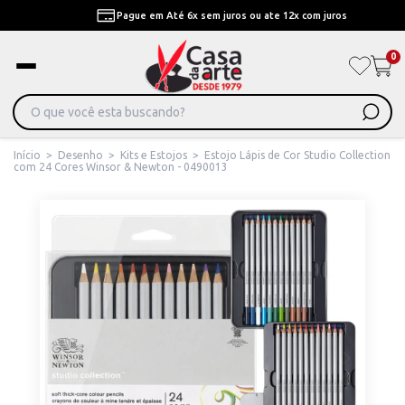
Pague em Até 6x sem juros ou ate 12x com juros
0
Início
>
Desenho
>
Kits e Estojos
>
Estojo Lápis de Cor Studio Collection
com 24 Cores Winsor & Newton - 0490013