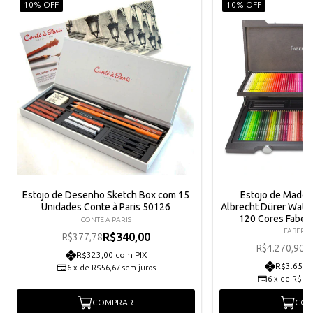
10% OFF
10% OFF
Estojo de Desenho Sketch Box com 15
Estojo de Madeir
Unidades Conte à Paris 50126
Albrecht Dürer Wate
120 Cores Faber
CONTE A PARIS
FABER C
R$340,00
R$377,78
R
R$4.270,90
R$323,00 com PIX
R$3.651,
6
x
de
R$56,67
sem juros
6
x
de
R$640
COMPRAR
COM