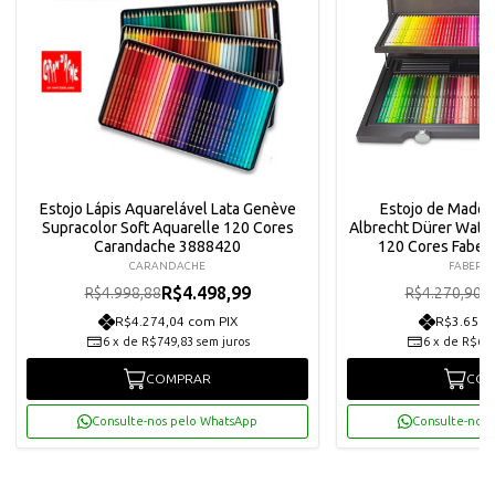
Estojo Lápis Aquarelável Lata Genève
Estojo de Madeir
Supracolor Soft Aquarelle 120 Cores
Albrecht Dürer Wate
Carandache 3888420
120 Cores Faber
CARANDACHE
FABER C
R$4.498,99
R
R$4.998,88
R$4.270,90
R$4.274,04 com PIX
R$3.651,
6
x
de
R$749,83
sem juros
6
x
de
R$640
COMPRAR
COM
Consulte-nos pelo WhatsApp
Consulte-nos 