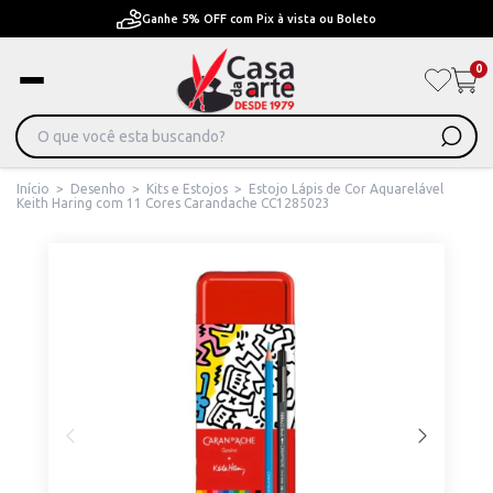
Pague em Até 6x sem juros ou ate 12x com juros
0
Início
>
Desenho
>
Kits e Estojos
>
Estojo Lápis de Cor Aquarelável
Keith Haring com 11 Cores Carandache CC1285023