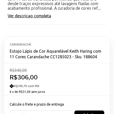
desde traços expressivos até lavagens fluidas com
acabamento profissional. A curadoria de cores ref...
Ver descricao completa
CARANDACHE
Estojo Lápis de Cor Aquarelável Keith Haring com
11 Cores Carandache CC1285023 - Sku. 188604
R$340,00
R$306,00
R$290,70 com PIX
6
x de
R$51,00
sem juros
Calcule o frete e prazo de entrega
Entregas para o CEP: