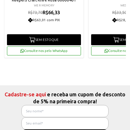
WE R MEMORY
WESTP
R$66,33
R
R$73,70
R$33,50
R$63,01 com PIX
R$28,64
SEM ESTOQUE
SEM E
Consulte-nos pelo WhatsApp
Consulte-nos 
Cadastre-se aqui
e receba um cupom de desconto
de 5% na primeira compra!