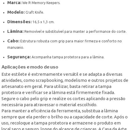
Marca:
We R Memory Keepers.
Modelo:
Craft Knife.
Dimensões:
16,5 x 1,3 cm.
Lâmina:
Removível e substituível para manter a performance do corte.
Cabo:
Estrutura robusta com grip para maior firmeza e conforto no
manuseio.
Segurança:
Acompanha tampa protetora para a lâmina.
Aplicações e modo de uso
Este estilete é extremamente versátil e se adapta a diversas
atividades, como scrapbooking, modelismo e outros projetos de
artesanato em geral. Para utilizar, basta retirar a tampa
protetora e verificar se a lâmina está firmemente fixada.
Segure o cabo pelo grip e realize os cortes aplicando a pressão
necessária para atravessar o material escolhido.
Para manter a eficiência da ferramenta, substitua a lâmina
sempre que ela perder o brilho ou a capacidade de corte. Após o
uso, recoloque a tampa protetora e armazene o produto em
local seco e seguro, longe do alcance de crianças. A Casa da Arte