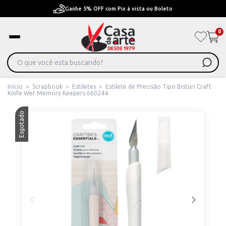
Pague em Até 6x sem juros ou ate 12x com juros
0
Início
>
Scrapbook
>
Estiletes
>
Estilete de Precisão Tipo Bisturi Craft
Knife Wer Memory Keepers 660244
Esgotado