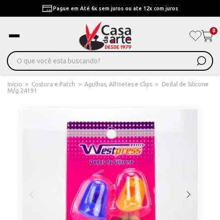
Pague em Até 6x sem juros ou ate 12x com juros
0
Início
>
Costura e Patch
>
Agulhas, Alfinetes e Clips
>
Dedal de Silicone
M/g 24191