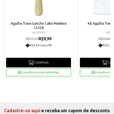
Agulha Trava Gancho Cabo Madeira
Kit Agulha Trav
12528
WESTPRESS
WESTP
R$9,99
R
R$11,10
R$26,60
R$9,49 com PIX
R$22,74
COMPRAR
COM
Consulte-nos pelo WhatsApp
Consulte-nos 
Cadastre-se aqui
e receba um cupom de desconto