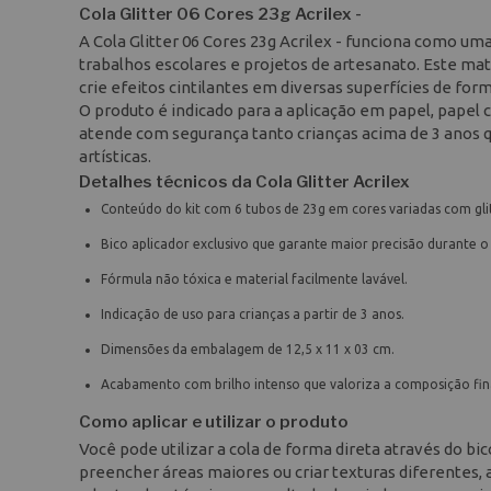
Cola Glitter 06 Cores 23g Acrilex -
A Cola Glitter 06 Cores 23g Acrilex - funciona como um
trabalhos escolares e projetos de artesanato. Este ma
crie efeitos cintilantes em diversas superfícies de form
O produto é indicado para a aplicação em papel, papel c
atende com segurança tanto crianças acima de 3 anos q
artísticas.
Detalhes técnicos da Cola Glitter Acrilex
Conteúdo do kit com 6 tubos de 23g em cores variadas com glit
Bico aplicador exclusivo que garante maior precisão durante o
Fórmula não tóxica e material facilmente lavável.
Indicação de uso para crianças a partir de 3 anos.
Dimensões da embalagem de 12,5 x 11 x 03 cm.
Acabamento com brilho intenso que valoriza a composição fin
Como aplicar e utilizar o produto
Você pode utilizar a cola de forma direta através do bi
preencher áreas maiores ou criar texturas diferentes, 