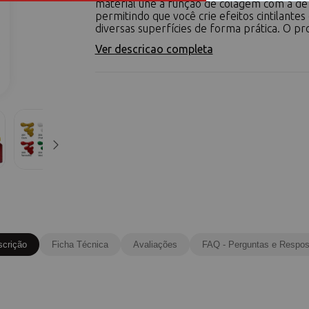
material une a função de colagem com a de
permitindo que você crie efeitos cintilante
diversas superfícies de forma prática. O prod
Ver descricao completa
scrição
Ficha Técnica
Avaliações
FAQ - Perguntas e Respos