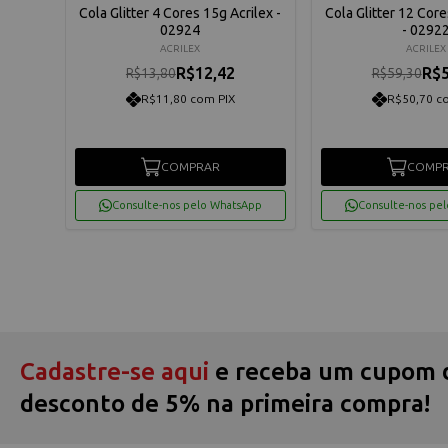
Cola Glitter 4 Cores 15g Acrilex -
Cola Glitter 12 Core
02924
- 0292
ACRILEX
ACRILEX
R$12,42
R$5
R$13,80
R$59,30
R$11,80 com PIX
R$50,70 c
COMPRAR
COMP
Consulte-nos pelo WhatsApp
Consulte-nos pe
Cadastre-se aqui
e receba um cupom 
desconto de 5% na primeira compra!