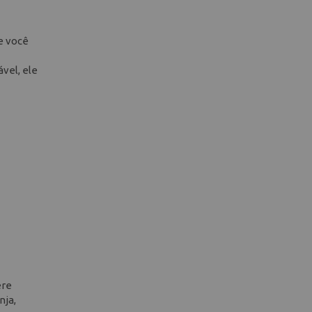
e você
vel, ele
ere
nja,