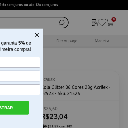
 6x sem juros ou ate 12x com juros
0
al
Scrapbook
Decoupage
Madeira
 garanta
5%
de
rimeira compra!
- 02923
ACRILEX
Cola Glitter 06 Cores 23g Acrilex -
02923 - Sku. 21526
STRAR
R$25,60
itter 06
rramenta
R$23,04
tenso a
o. Este
R$21,89 com PIX