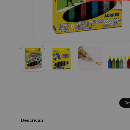
De
Descricao