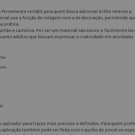
a ferramenta versátil para quem busca adicionar brilho intenso a
terial une a função de colagem com a de decoração, permitindo qu
a prática.
artão e cartolina. Por ser um material não tóxico e facilmente lavá
uanto adultos que buscam expressar a criatividade em atividades
ter.
 uso.
al.
co aplicador para traços mais precisos e definidos. Para quem pref
a aplicação também pode ser feita com o auxílio de pincel ou espo