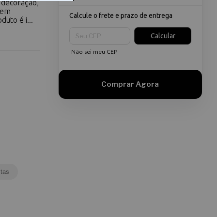
 decoração,
s em
Calcule o frete e prazo de entrega
uto é i...
Entregas para o CEP:
Calcular
Não sei meu CEP
tas