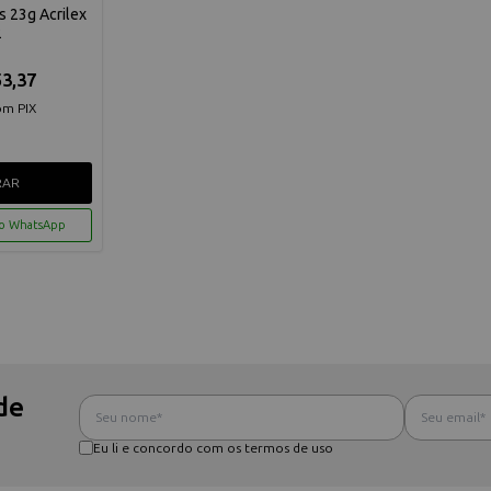
s 23g Acrilex
2
3,37
om PIX
RAR
lo WhatsApp
de
Eu li e concordo com os termos de uso