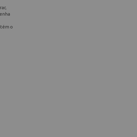
rar,
tenha
antém o