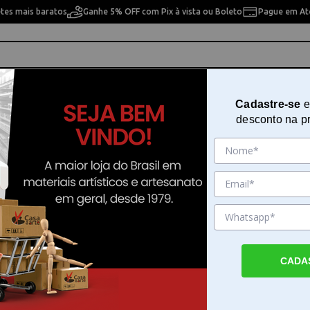
etes mais baratos
Ganhe 5% OFF com Pix à vista ou Boleto
Pague em Até
ho
Cavaletes
Pintura Artística
Pintura Artesan
Cadastre-se
e
desconto na p
2923
Cola Glitter 06 Cores 23g Acrilex 
Sku. 21526
Detalhes do Produto
CADA
Cola Glitter 06 Cores 23g Acrilex - A Cola Gl
Cores 23g Acrilex - funciona como uma fe
versátil para quem busca adicionar brilho in
trabalhos escolares e projetos de artesanat