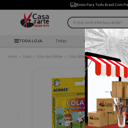
Envio Para Todo Brasil Com fr
TODA LOJA
Tintas
Pincéis
Desen
Início
>
Colas
>
Cola com Glitter
>
Cola Glitter 06 Cores 23g Acrilex - 0