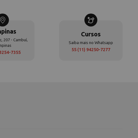
pinas
Cursos
c, 207 - Cambuí,
Saiba mais no Whatsapp
mpinas
55 (11) 94250-7277
 3254-7355