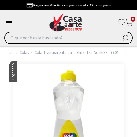
Pague em Até 6x sem juros ou ate 12x com juros
0
Início
>
Colas
>
Cola Transparente para Slime 1kg Acrilex - 19901
Esgotado