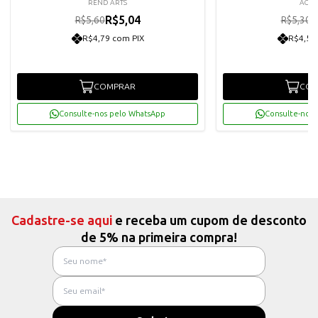
REND ARTS
ACRI
R$5,04
R
R$5,60
R$5,30
R$4,79 com PIX
R$4,53
COMPRAR
COM
Consulte-nos pelo WhatsApp
Consulte-nos 
Cadastre-se aqui
e receba um cupom de desconto
de 5% na primeira compra!