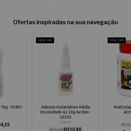
Ofertas inspiradas na sua navegação
10% OFF
10% OFF
x 1kg - 02801
Adesivo Instantâneo Média
Multcola
Viscosidade A2 20g Acrilex -
Acri
20320
ACRILEX
4,55
R$45
R$10,80
R$12,00