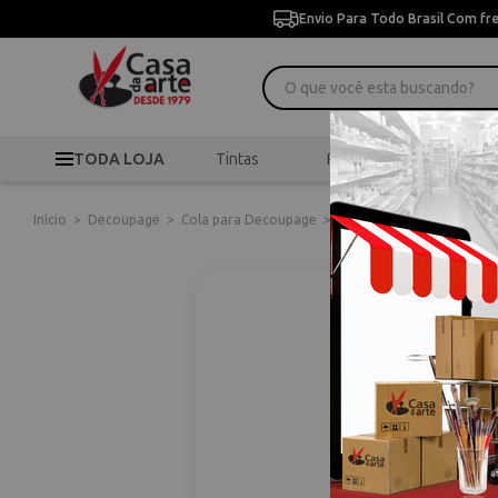
Envio Para Todo Brasil Com fr
TODA LOJA
Tintas
Pincéis
Desen
Início
>
Decoupage
>
Cola para Decoupage
>
Cola Branca Acrilex 100g