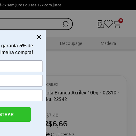
 6x sem juros ou ate 12x com juros
0
al
Scrapbook
Decoupage
Madeira
 garanta
5%
de
rimeira compra!
ACRILEX
Cola Branca Acrilex 100g - 02810 -
Sku. 22542
STRAR
R$7,40
rilex 100g -
cia e
R$6,66
de alta
us projetos
R$6,33 com PIX