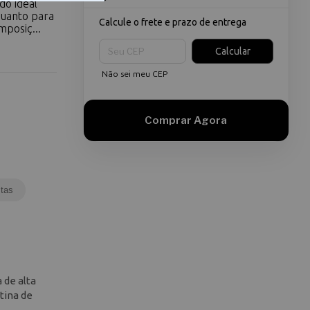
do ideal
quanto para
Calcule o frete e prazo de entrega
mposiç...
Entregas para o CEP:
Calcular
Não sei meu CEP
tas
 de alta
tina de