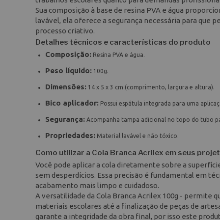
Sua composição à base de resina PVA e água proporciona
lavável, ela oferece a segurança necessária para que 
processo criativo.
Detalhes técnicos e características do produto
Composição:
Resina PVA e água.
Peso líquido:
100g.
Dimensões:
14 x 5 x 3 cm (comprimento, largura e altura).
Bico aplicador:
Possui espátula integrada para uma aplica
Segurança:
Acompanha tampa adicional no topo do tubo pa
Propriedades:
Material lavável e não tóxico.
Como utilizar a Cola Branca Acrilex em seus proje
Você pode aplicar a cola diretamente sobre a superfície 
sem desperdícios. Essa precisão é fundamental em téc
acabamento mais limpo e cuidadoso.
A versatilidade da Cola Branca Acrilex 100g - permite 
materiais escolares até a finalização de peças de arte
garante a integridade da obra final, por isso este produ