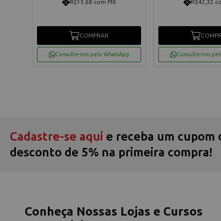
R$13,68 com PIX
R$42,32 c
COMPRAR
COMP
App
Consulte-nos pelo WhatsApp
Consulte-nos pe
Cadastre-se aqui
e receba um cupom 
desconto de 5% na primeira compra!
Conheça Nossas Lojas e Cursos