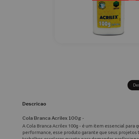
De
Descricao
Cola Branca Acrilex 100g -
A Cola Branca Acrilex 100g - é um item essencial para 
performance, esse produto garante que seus projetos t
trabalhos escolares quanto para demandas profissionai