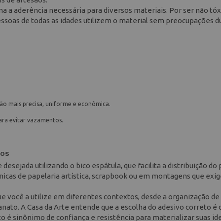
 a aderência necessária para diversos materiais. Por ser não tóx
pessoas de todas as idades utilizem o material sem preocupações d
ção mais precisa, uniforme e econômica.
ra evitar vazamentos.
tos
desejada utilizando o bico espátula, que facilita a distribuição do
nicas de papelaria artística, scrapbook ou em montagens que ex
que você a utilize em diferentes contextos, desde a organização de
sanato. A Casa da Arte entende que a escolha do adesivo correto é 
to é sinônimo de confiança e resistência para materializar suas id