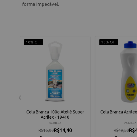
forma impecável.
10% OFF
10% OFF
liart
Cola Branca 100g Ateliê Super
Cola Branca Acrile
Acrilex - 19410
ACRILEX
ACRILEX
R$14,40
R$4
R$16,00
R$49,50