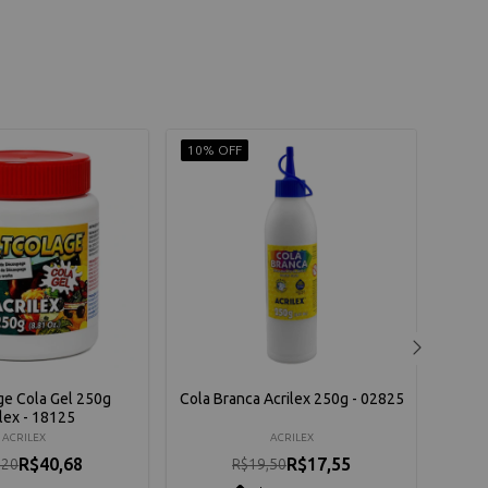
10% OFF
10% 
ge Cola Gel 250g
Cola Branca Acrilex 250g - 02825
Cola
lex - 18125
ACRILEX
ACRILEX
R$40,68
R$17,55
,20
R$19,50