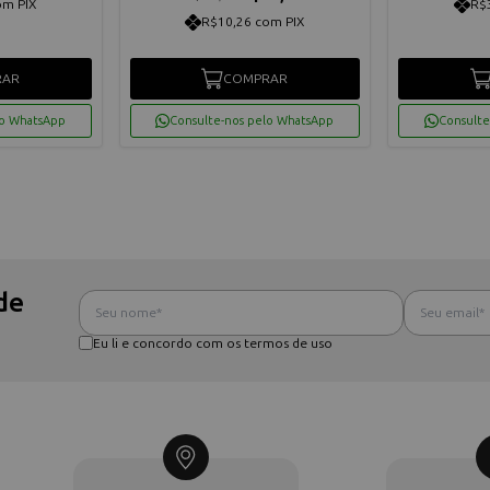
om PIX
R$
R$10,26 com PIX
RAR
COMPRAR
lo WhatsApp
Consulte-nos pelo WhatsApp
Consulte
de
Eu li e concordo com os termos de uso