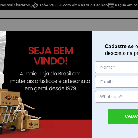
etes mais baratos
Ganhe 5% OFF com Pix à vista ou Boleto
Pague em Até
ho
Cavaletes
Pintura Artística
Pintura Artesan
Cadastre-se
e
desconto na p
 - 02810
Cola Branca Acrilex 100g - 02810
Sku. 22542
Detalhes do Produto
CADA
Cola Branca Acrilex 100g - A Cola Branca Ac
é um item essencial para quem busca eficiên
resistência em colagens. Com uma fórmula 
performance, esse produto garante que se