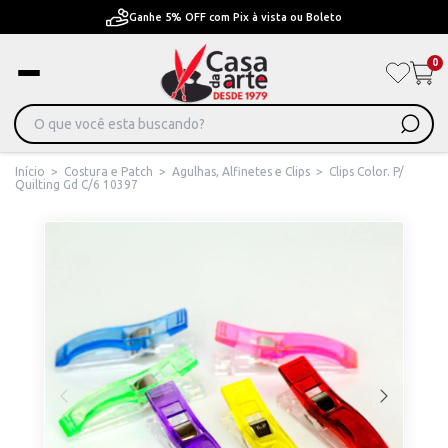
Ganhe 5% OFF com Pix à vista ou Boleto
0
Início
>
Costura e Patch
>
Agulhas, Alfinetes e Clips
>
Clips Color. P/
Quilting Gd C/6 10397