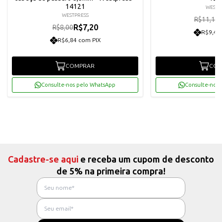
14121
WESTP
WESTPRESS
R$11,10
R$7,20
R$8,00
R$9,49
R$6,84 com PIX
COMPRAR
COM
Consulte-nos pelo WhatsApp
Consulte-nos 
Cadastre-se aqui
e receba um cupom de desconto
de 5% na primeira compra!