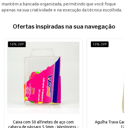
mantém a bancada organizada, permitindo que você foque
apenas na sua criatividade e na execução da técnica escolhida.
Ofertas inspiradas na sua navegação
10% OFF
10% OFF
Caixa com 50 alfinetes de aço com
Agulha Trava Gan
cabeça de pássaro 5,5mm - Westpress -
125