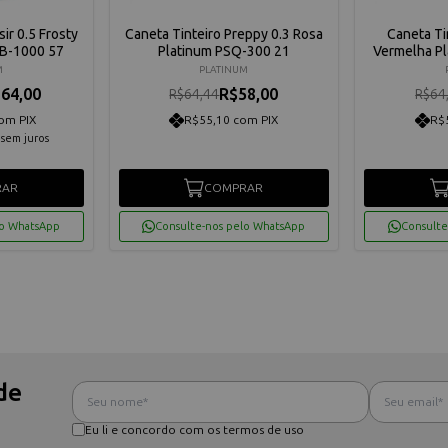
sir 0.5 Frosty
Caneta Tinteiro Preppy 0.3 Rosa
Caneta Ti
GB-1000 57
Platinum PSQ-300 21
Vermelha P
M
PLATINUM
64,00
R$58,00
R$64,44
R$64
om PIX
R$55,10 com PIX
R$
sem juros
RAR
COMPRAR
lo WhatsApp
Consulte-nos pelo WhatsApp
Consulte
de
Eu li e concordo com os termos de uso