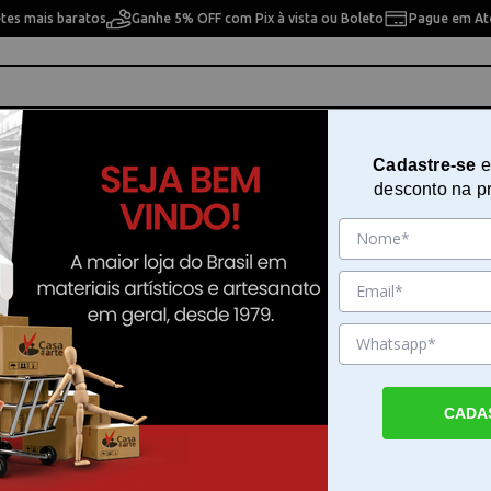
etes mais baratos
Ganhe 5% OFF com Pix à vista ou Boleto
Pague em Até
ho
Cavaletes
Pintura Artística
Pintura Artesan
Cadastre-se
e
desconto na p
Curidas Edição Limitada Graphite Smoke Platinum M 7000 #7M
Caneta Tinteiro Curidas Edição L
Graphite Smoke Platinum M 700
Sku. 191590
Detalhes do Produto
CADA
Caneta tinteiro Curidas Edição Limitada Gra
Smoke Platinum M 7000 A caneta tinteiro C
Platinum Edição Limitada une inovação e exc