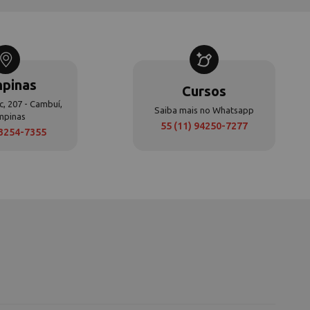
pinas
Cursos
c, 207 - Cambuí,
Saiba mais no Whatsapp
mpinas
55 (11) 94250-7277
 3254-7355