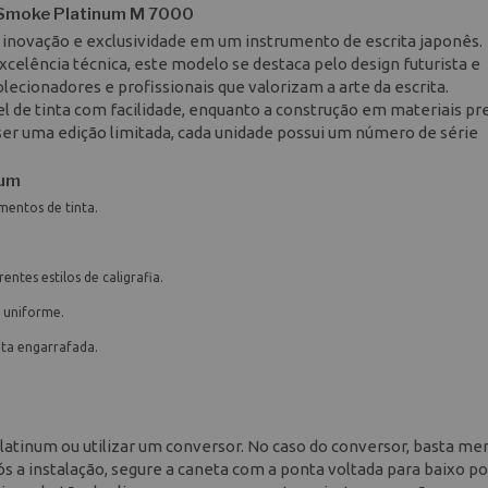
e Smoke Platinum M 7000
e inovação e exclusividade em um instrumento de escrita japonês.
celência técnica, este modelo se destaca pelo design futurista e
lecionadores e profissionais que valorizam a arte da escrita.
el de tinta com facilidade, enquanto a construção em materiais 
r ser uma edição limitada, cada unidade possui um número de série
num
mentos de tinta.
entes estilos de caligrafia.
e uniforme.
nta engarrafada.
latinum ou utilizar um conversor. No caso do conversor, basta mer
Após a instalação, segure a caneta com a ponta voltada para baixo po