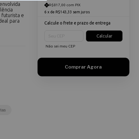
envolvida
R$817,00 com PIX
lência
6
x de
R$143,33
sem juros
futurista e
deal para
Calcule o frete e prazo de entrega
Entregas para o CEP:
Calcular
Não sei meu CEP
tas