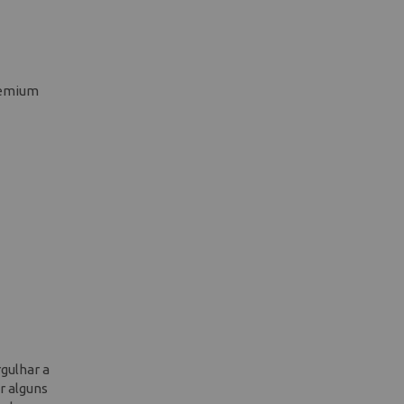
premium
gulhar a
r alguns