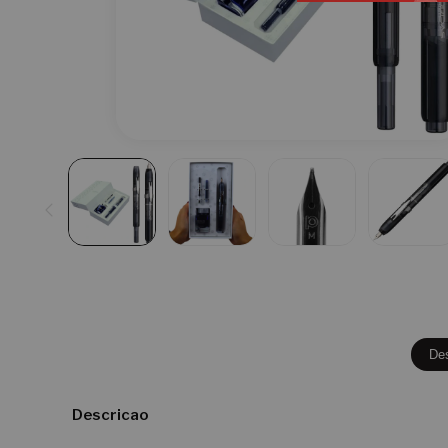
De
Descricao