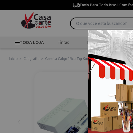
Envio Para Todo Brasil Com fr
TODA LOJA
Tintas
Pincéis
Desen
Início
>
Caligrafia
>
Caneta Caligráfica Zig Kuretake
>
Caneta Tinteiro 