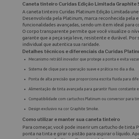
Caneta tinteiro Curidas Edição Limitada Graphit
A caneta tinteiro Curidas Platinum Edição Limitada un
Desenvolvida pela Platinum, marca reconhecida pela ex
funcionalidades avançadas, sendo um item ideal para co
O corpo transparente permite que você visualize o nív
garante que a peça seja leve, resistente e durável. Po
individual que autentica sua raridade.
Detalhes técnicos e diferenciais da Curidas Plati
Mecanismo retrátil inovador que protege a ponta e evita vaza
Sistema de clique para operação suave e prática no dia a dia.
Ponta de alta precisão que proporciona escrita fluida para difer
Alimentação de tinta avançada para garantir fluxo constante 
Compatibilidade com cartuchos Platinum ou conversor para ti
Design exclusivo na cor Graphite Smoke.
Como utilizar e manter sua caneta tinteiro
Para começar, você pode inserir um cartucho de tinta P
ponta na tinta e girar o pistão para aspirar o líquido. 