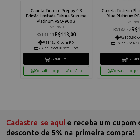
Touch
Caneta Tinteiro Preppy 0.3
Caneta Tinteiro Plai
Edição Limitada Fukura Suzume
Blue Platinum P
Platinum PSQ-900 3
PLATINU
PLATINUM
R$1
R$182,22
R$118,00
R$131,11
R$155,80 c
R$112,10 com PIX
3
x
de
R$54,67
2
x
de
R$59,00
sem juros
COMPRAR
COMP
App
Consulte-nos pelo WhatsApp
Consulte-nos pe
Cadastre-se aqui
e receba um cupom 
desconto de 5% na primeira compra!