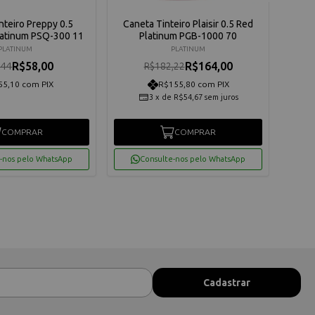
nteiro Preppy 0.5
Caneta Tinteiro Plaisir 0.5 Red
Canet
latinum PSQ-300 11
Platinum PGB-1000 70
PLATINUM
PLATINUM
R$58,00
R$164,00
,44
R$182,22
55,10 com PIX
R$155,80 com PIX
3
x
de
R$54,67
sem juros
COMPRAR
COMPRAR
-nos pelo WhatsApp
Consulte-nos pelo WhatsApp