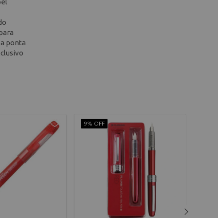
pel
do
para
 a ponta
clusivo
9% OFF
10% 