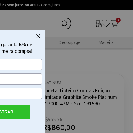
 6x sem juros ou ate 12x com juros
0
al
Scrapbook
Decoupage
Madeira
 garanta
5%
de
rimeira compra!
imitada
0 #7M
PLATINUM
Caneta Tinteiro Curidas Edição
Limitada Graphite Smoke Platinum
M 7000 #7M - Sku. 191590
STRAR
R$955,56
phite
uridas
R$860,00
lusividade