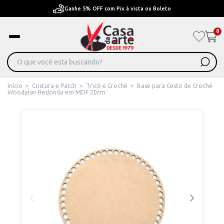
Ganhe 5% OFF com Pix à vista ou Boleto
0
Início
>
Costura e Patch
>
Tricô e Crochê
>
Base para Cesto de Crochê
Woodplan Redonda em MDF 20cm