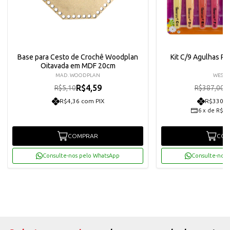
Base para Cesto de Crochê Woodplan
Kit C/9 Agulhas P/
Oitavada em MDF 20cm
MAD. WOODPLAN
WESTP
R$4,59
R
R$5,10
R$387,00
R$4,36 com PIX
R$330,8
6
x
de
R$58
COMPRAR
COM
Consulte-nos pelo WhatsApp
Consulte-nos 