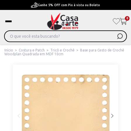
Pague em Até 6x sem juros ou ate 12x com juros
0
Início
>
Costura e Patch
>
Tricô e Crochê
>
Base para Cesto de Crochê
Woodplan Quadrada em MDF 10cm