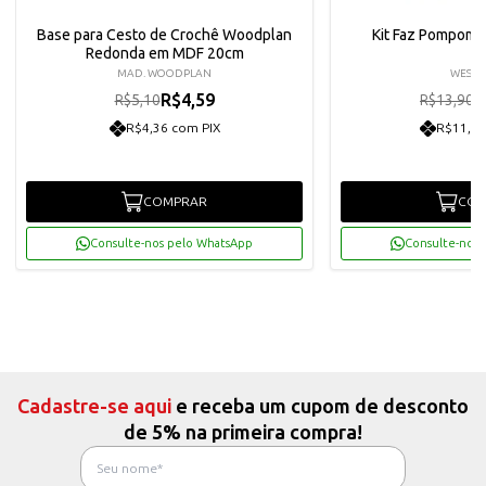
Base para Cesto de Crochê Woodplan
Kit Faz Pompom 
Redonda em MDF 20cm
MAD. WOODPLAN
WESTP
R$4,59
R
R$5,10
R$13,90
R$4,36 com PIX
R$11,88
COMPRAR
COM
Consulte-nos pelo WhatsApp
Consulte-nos 
Cadastre-se aqui
e receba um cupom de desconto
de 5% na primeira compra!