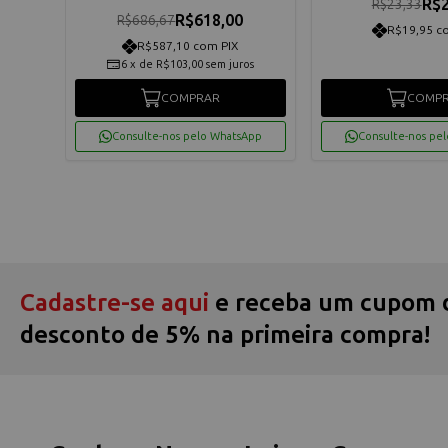
R$2
R$23,33
R$618,00
R$686,67
R$19,95 c
R$587,10 com PIX
6
x
de
R$103,00
sem juros
COMPRAR
COMP
App
Consulte-nos pelo WhatsApp
Consulte-nos pe
Cadastre-se aqui
e receba um cupom 
desconto de 5% na primeira compra!