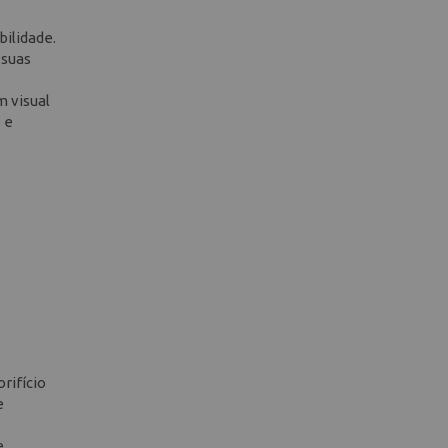
bilidade.
 suas
m visual
 e
rifício
e
e