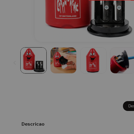
De
Descricao