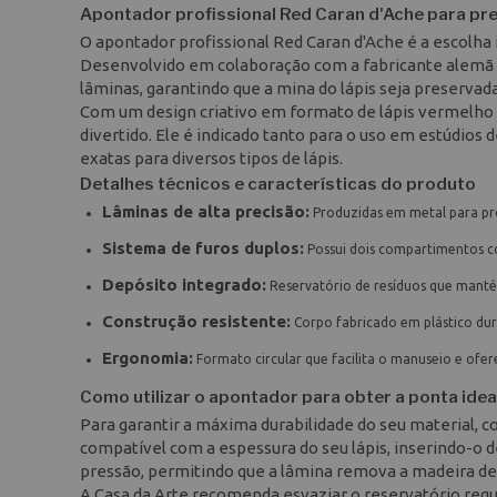
Apontador profissional Red Caran d'Ache para pr
O apontador profissional Red Caran d'Ache é a escolha i
Desenvolvido em colaboração com a fabricante alemã 
lâminas, garantindo que a mina do lápis seja preservad
Com um design criativo em formato de lápis vermelho e
divertido. Ele é indicado tanto para o uso em estúdios 
exatas para diversos tipos de lápis.
Detalhes técnicos e características do produto
Lâminas de alta precisão:
Produzidas em metal para pro
Sistema de furos duplos:
Possui dois compartimentos co
Depósito integrado:
Reservatório de resíduos que manté
Construção resistente:
Corpo fabricado em plástico dur
Ergonomia:
Formato circular que facilita o manuseio e ofe
Como utilizar o apontador para obter a ponta idea
Para garantir a máxima durabilidade do seu material, co
compatível com a espessura do seu lápis, inserindo-o d
pressão, permitindo que a lâmina remova a madeira d
A Casa da Arte recomenda esvaziar o reservatório re