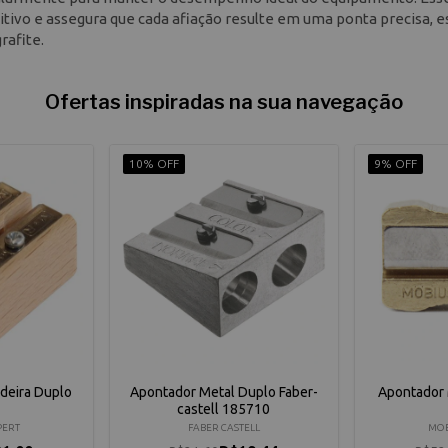
sitivo e assegura que cada afiação resulte em uma ponta precisa, e
rafite.
Ofertas inspiradas na sua navegação
10% OFF
9% OFF
deira Duplo
Apontador Metal Duplo Faber-
Apontador 
castell 185710
PERT
FABER CASTELL
MOB