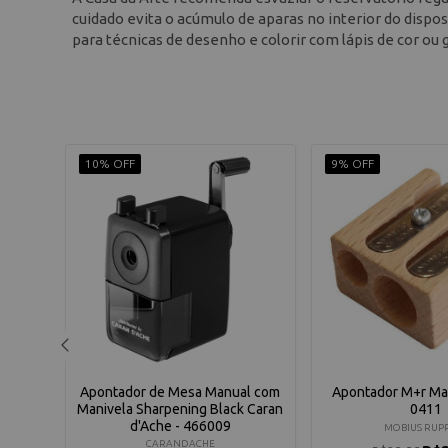
cuidado evita o acúmulo de aparas no interior do dispo
para técnicas de desenho e colorir com lápis de cor ou g
10% OFF
9% OFF
 100-
Apontador de Mesa Manual com
Apontador M+r Ma
Manivela Sharpening Black Caran
0411
d'Ache - 466009
MOBIUS RUP
CARANDACHE