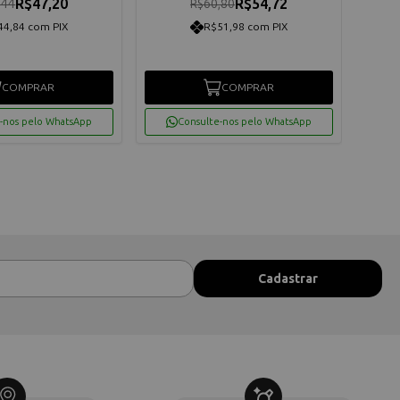
R$47,20
R$54,72
,44
R$60,80
R
44,84 com PIX
R$51,98 com PIX
COMPRAR
COMPRAR
-nos pelo WhatsApp
Consulte-nos pelo WhatsApp