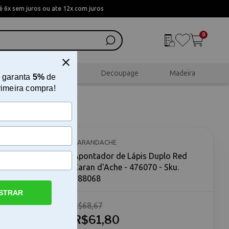
 6x sem juros ou ate 12x com juros
0
al
Scrapbook
Decoupage
Madeira
 garanta
5%
de
rimeira compra!
aran
CARANDACHE
Apontador de Lápis Duplo Red
Caran d'Ache - 476070 - Sku.
188068
STRAR
R$68,67
ara
nal Red
R$61,80
stas e