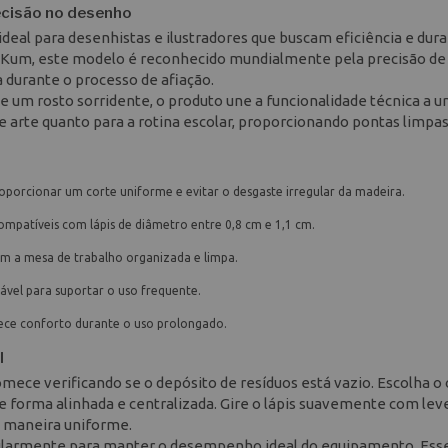
ecisão no desenho
deal para desenhistas e ilustradores que buscam eficiência e dura
Kum, este modelo é reconhecido mundialmente pela precisão de
a durante o processo de afiação.
 um rosto sorridente, o produto une a funcionalidade técnica a u
de arte quanto para a rotina escolar, proporcionando pontas limpas
porcionar um corte uniforme e evitar o desgaste irregular da madeira.
mpatíveis com lápis de diâmetro entre 0,8 cm e 1,1 cm.
m a mesa de trabalho organizada e limpa.
ável para suportar o uso frequente.
rece conforto durante o uso prolongado.
l
mece verificando se o depósito de resíduos está vazio. Escolha o o
e forma alinhada e centralizada. Gire o lápis suavemente com lev
e maneira uniforme.
gularmente para manter o desempenho ideal do equipamento. Ess