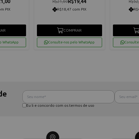
1,00
R$19,44
R$21,60
R$52
om PIX
R$18,47 com PIX
R$
RAR
COMPRAR
lo WhatsApp
Consulte-nos pelo WhatsApp
Consulte
de
Eu li e concordo com os termos de uso