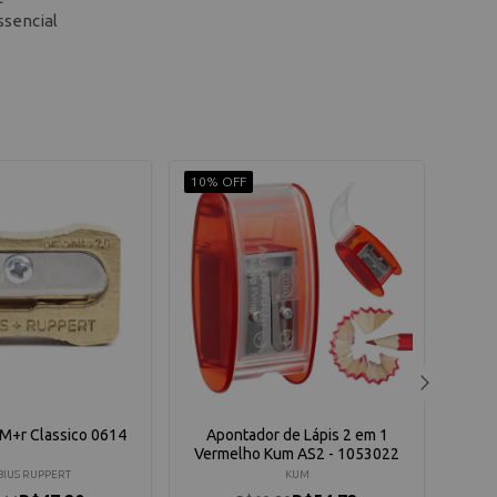
ssencial
10% OFF
10% 
M+r Classico 0614
Apontador de Lápis 2 em 1
Ap
Vermelho Kum AS2 - 1053022
Car
IUS RUPPERT
KUM