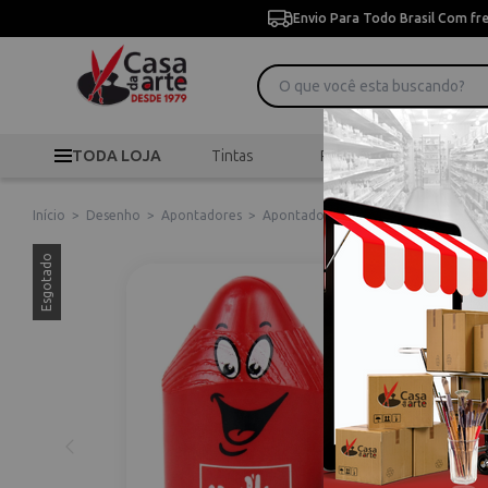
Envio Para Todo Brasil Com fr
TODA LOJA
Tintas
Pincéis
Desen
Início
>
Desenho
>
Apontadores
>
Apontador de Lápis Duplo Red Caran
Esgotado