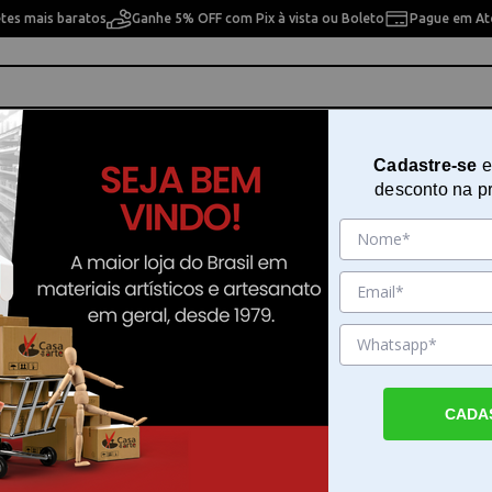
etes mais baratos
Ganhe 5% OFF com Pix à vista ou Boleto
Pague em Até
ho
Cavaletes
Pintura Artística
Pintura Artesan
Cadastre-se
e
desconto na p
 d'Ache - 476070
Apontador de Lápis Duplo Red C
d'Ache - 476070
Sku. 188068
Detalhes do Produto
CADA
Apontador profissional Red Caran d'Ache p
precisão no desenho O apontador profissio
Caran d'Ache é a escolha ideal para desenhi