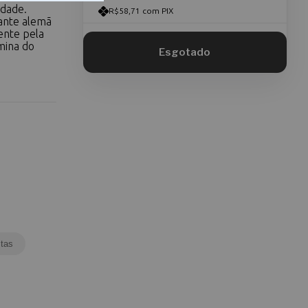
idade.
R$58,71 com PIX
ante alemã
ente pela
mina do
tas