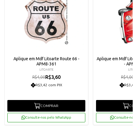
Aplique em Mdf Litoarte Route 66 -
Aplique em Mdf Lito
APM8-361
- APM
LITOARTE
LITOA
R$3,60
R
R$4,00
R$4,00
R$3,42 com PIX
R$3,42
COMPRAR
COM
Consulte-nos pelo WhatsApp
Consulte-nos 