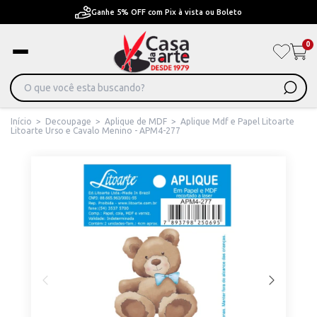
Ganhe 5% OFF com Pix à vista ou Boleto
0
Início
>
Decoupage
>
Aplique de MDF
>
Aplique Mdf e Papel Litoarte
Litoarte Urso e Cavalo Menino - APM4-277