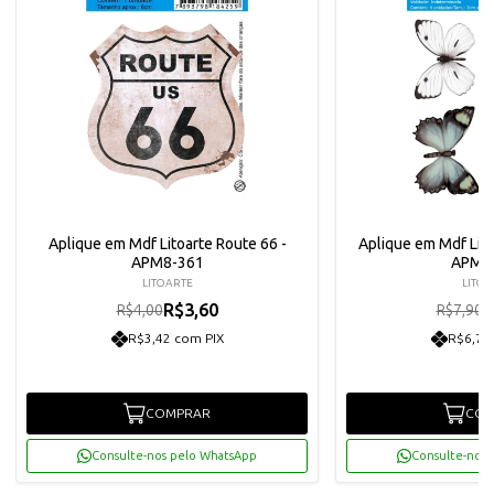
Aplique em Mdf Litoarte Route 66 -
Aplique em Mdf Lito
APM8-361
APM3
LITOARTE
LITOA
R$3,60
R
R$4,00
R$7,90
R$3,42 com PIX
R$6,75
COMPRAR
COM
Consulte-nos pelo WhatsApp
Consulte-nos 