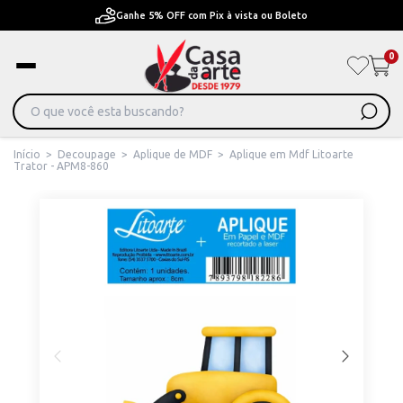
Ganhe 5% OFF com Pix à vista ou Boleto
0
Início
>
Decoupage
>
Aplique de MDF
>
Aplique em Mdf Litoarte
Trator - APM8-860