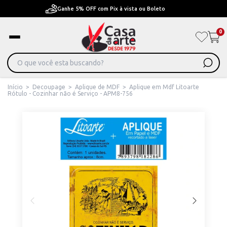
Pague em Até 6x sem juros ou ate 12x com juros
0
Início
>
Decoupage
>
Aplique de MDF
>
Aplique em Mdf Litoarte
Rótulo - Cozinhar não é Serviço - APM8-756