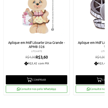
Aplique em Mdf Litoarte Ursa Grande -
Aplique em Mdf Lito
APM8-326
15
LITOARTE
LITOA
R$3,60
R
R$4,00
R$4,00
R$3,42 com PIX
R$3,42
COMPRAR
COM
Consulte-nos pelo WhatsApp
Consulte-nos 