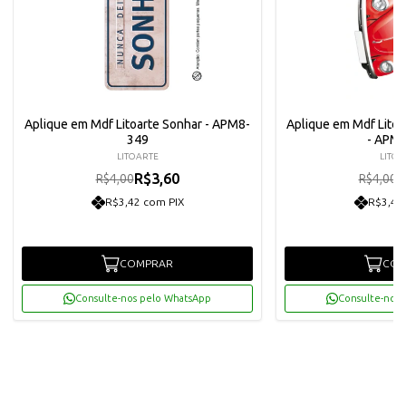
Aplique em Mdf Litoarte Sonhar - APM8-
Aplique em Mdf Lito
349
- APM
LITOARTE
LITOA
R$3,60
R
R$4,00
R$4,00
R$3,42 com PIX
R$3,42
COMPRAR
COM
Consulte-nos pelo WhatsApp
Consulte-nos 