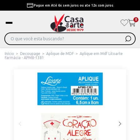
Pague em Até 6x sem juros ou ate 12x com juros
0
Início
>
Decoupage
>
Aplique de MDF
>
Aplique em Mdf Litoarte
Farmácia - APM8-1381