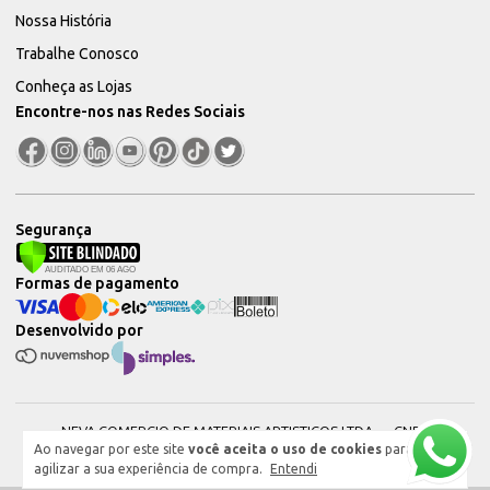
Nossa História
Trabalhe Conosco
Conheça as Lojas
Encontre-nos nas Redes Sociais
Segurança
Formas de pagamento
Desenvolvido por
NEVA COMERCIO DE MATERIAIS ARTISTICOS LTDA — CNPJ:
Ao navegar por este site
você aceita o uso de cookies
para
51604544000101 © 2026. Todos os direitos reservados.
agilizar a sua experiência de compra.
Entendi