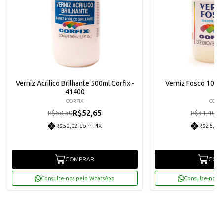
Verniz Acrilico Brilhante 500ml Corfix -
Verniz Fosco 100m
41400
CORFIX
CORF
R$52,65
R
R$58,50
R$31,40
R$50,02 com PIX
R$26,85
COMPRAR
COM
Consulte-nos pelo WhatsApp
Consulte-nos 