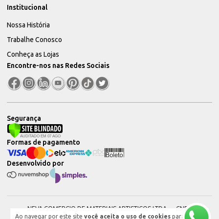
Institucional
Nossa História
Trabalhe Conosco
Conheça as Lojas
Encontre-nos nas Redes Sociais
Segurança
Formas de pagamento
Desenvolvido por
NEVA COMERCIO DE MATERIAIS ARTISTICOS LTDA — CNPJ:
Ao navegar por este site
você aceita o uso de cookies
para
51604544000101 © 2026. Todos os direitos reservados.