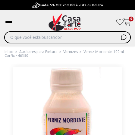
Pague em Até 6x sem juros ou ate 12x com juros
0
Início
>
Auxiliares para Pintura
>
Vernizes
>
Verniz Mordente 100ml
Corfix - 46350