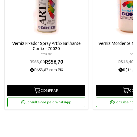
Verniz Fixador Spray Artfix Brilhante
Verniz Mordente 10
Corfix - 70020
CORFIX
CORF
R$56,70
R
R$63,00
R$16,40
R$53,87 com PIX
R$14,02
COMPRAR
COM
Consulte-nos pelo WhatsApp
Consulte-nos 