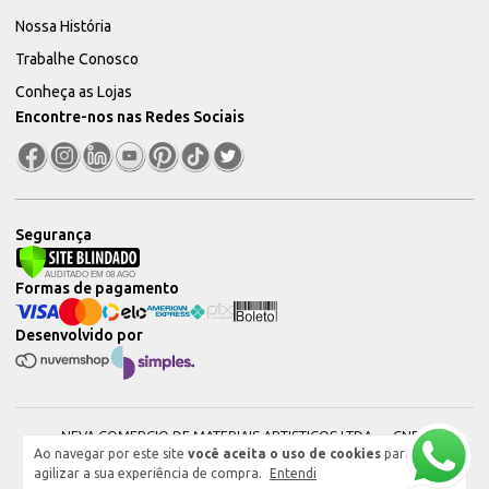
Nossa História
Trabalhe Conosco
Conheça as Lojas
Encontre-nos nas Redes Sociais
Segurança
Formas de pagamento
Desenvolvido por
NEVA COMERCIO DE MATERIAIS ARTISTICOS LTDA — CNPJ:
Ao navegar por este site
você aceita o uso de cookies
para
51604544000101 © 2026. Todos os direitos reservados.
agilizar a sua experiência de compra.
Entendi