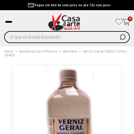
Pague em Até 6x sem juros ou ate 12x com juros
0
Início
>
Auxiliares para Pintura
>
Vernizes
>
Verniz Geral 500ml Corfix -
49400