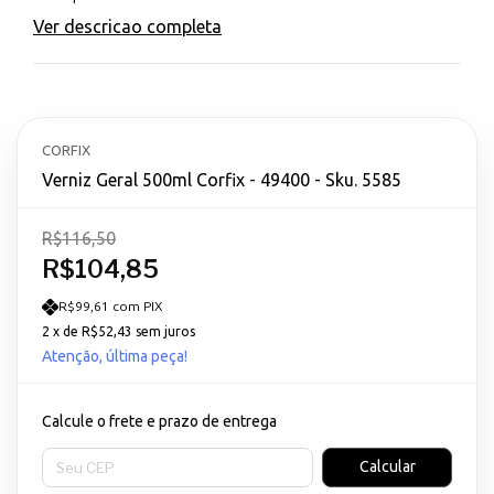
Ver descricao completa
CORFIX
Verniz Geral 500ml Corfix - 49400 - Sku. 5585
R$116,50
R$104,85
R$99,61 com PIX
2
x de
R$52,43
sem juros
Atenção, última peça!
Calcule o frete e prazo de entrega
Entregas para o CEP:
Calcular