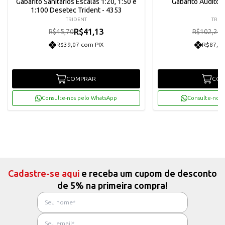
Gabarito Sanitários Escalas 1:20, 1:50 e
Gabarito Auditóri
1:100 Desetec Trident - 4353
TRIDENT
TRID
R$41,13
R$45,70
R$102,20
R$39,07 com PIX
R$87,38
COMPRAR
COM
Consulte-nos pelo WhatsApp
Consulte-nos 
Cadastre-se aqui
e receba um cupom de desconto
de 5% na primeira compra!