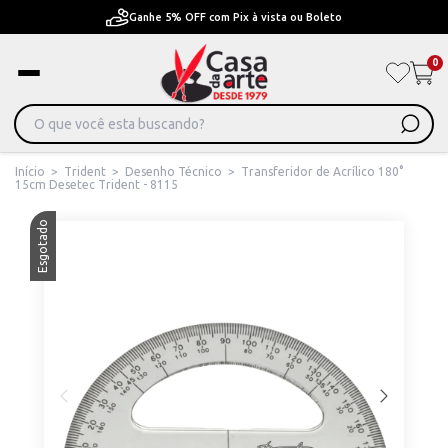
Ganhe 5% OFF com Pix à vista ou Boleto
0
Início
>
Trident
>
Desenho Técnico
>
Transferidor de Acrílico 180°
15cm Desetec Trident - 8115
Esgotado