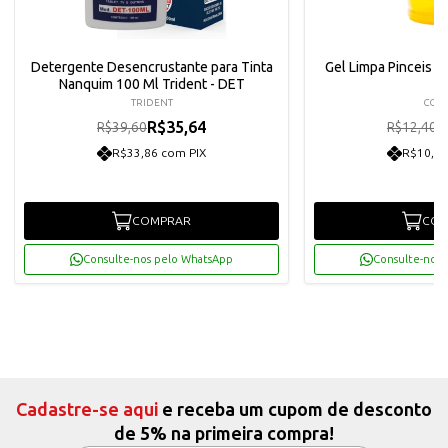
Detergente Desencrustante para Tinta
Gel Limpa Pinceis 6
Nanquim 100 Ml Trident - DET
TRIDENT
CORF
R$35,64
R
R$39,60
R$12,40
R$33,86 com PIX
R$10,60
COMPRAR
COM
Consulte-nos pelo WhatsApp
Consulte-nos 
Cadastre-se aqui
e receba um cupom de desconto
de 5% na primeira compra!