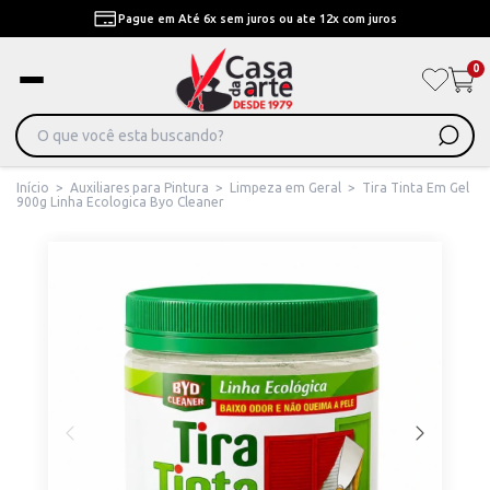
Pague em Até 6x sem juros ou ate 12x com juros
0
Início
>
Auxiliares para Pintura
>
Limpeza em Geral
>
Tira Tinta Em Gel
900g Linha Ecologica Byo Cleaner